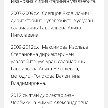
Ивановна дириэктэринэн улэлээбитэ.
2007-2009с.с. Слепцов Яков Ильич
дириэктэринэн улэлээбитэ. Уус уран
салайааччы Гаврильева Алика
Николаевна.
2009-2012с.с. Максимова Изольда
Степановна дириэктэринэн
улэлээбитэ, уус-уран салайааччы-
Гаврильева Алика Николевна,
методист-Голокова Валентина
Владимировна.
2012 сылтан дириэктэринэн
Черёмкина Римма Александровна.