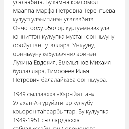
улэлээбитэ. Бу кэмҥэ комсомол
Мааппа-Марфа Петровна Терентьева
кулууп улэьитинэн улэлээбитэ.
Оччотоо5у о5олор кургуөмнээх улэ
кэнниттэн кулуупка мустан оонньууну
оройуттан туталлара. Уҥкууну,
оонньууну ке5улээччилэринэн
Лукина Евдокия, Емельянов Михаил
буолаллара, Тимофеев Илья
Петрович балалайка5а оонньуура.
1949 сыллаахха «Харыйаттан»
Улахан-Ан уруйэтигэр кулуубу
көьөрөн таhаарбыттар. Бу кулуупка
1949-1951 сыллардаахха
сэбиэдиссэйинэн Соломонова