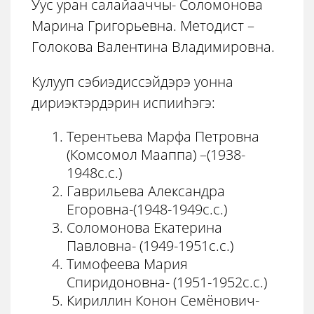
Уус уран салайааччы- Соломонова
Марина Григорьевна. Методист –
Голокова Валентина Владимировна.
Кулууп сэбиэдиссэйдэрэ уонна
дириэктэрдэрин испииhэгэ:
Терентьева Марфа Петровна
(Комсомол Мааппа) –(1938-
1948с.с.)
Гаврильева Александра
Егоровна-(1948-1949с.с.)
Соломонова Екатерина
Павловна- (1949-1951с.с.)
Тимофеева Мария
Спиридоновна- (1951-1952с.с.)
Кириллин Конон Семёнович-