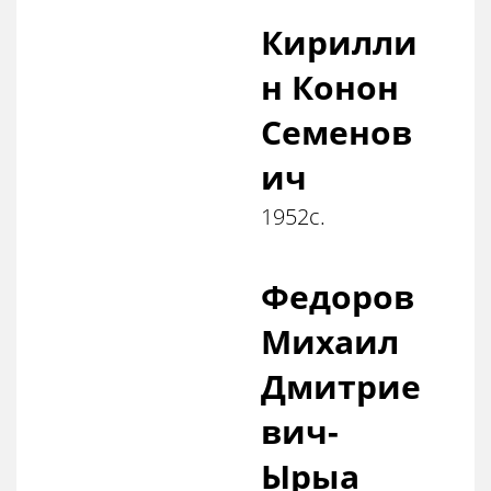
Кирилли
н Конон
Семенов
ич
1952с.
Федоров
Михаил
Дмитрие
вич-
Ырыа