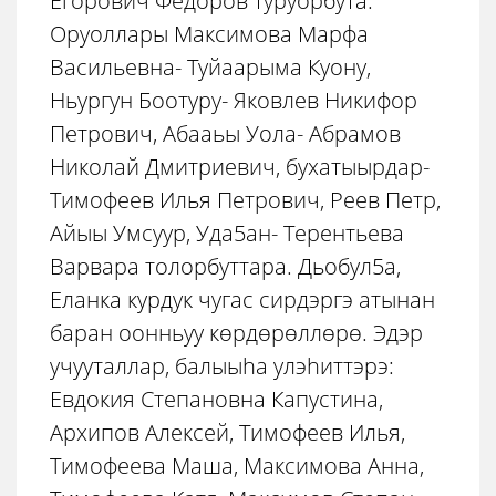
Егорович Фёдоров туруорбута.
Оруоллары Максимова Марфа
Васильевна- Туйаарыма Куону,
Ньургун Боотуру- Яковлев Никифор
Петрович, Абааьы Уола- Абрамов
Николай Дмитриевич, бухатыырдар-
Тимофеев Илья Петрович, Реев Петр,
Айыы Умсуур, Уда5ан- Терентьева
Варвара толорбуттара. Дьобул5а,
Еланка курдук чугас сирдэргэ атынан
баран оонньуу көрдөрөллөрө. Эдэр
учууталлар, балыыhа улэhиттэрэ:
Евдокия Степановна Капустина,
Архипов Алексей, Тимофеев Илья,
Тимофеева Маша, Максимова Анна,