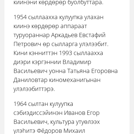
киинэни көрдөрөр буолбуттара.
1954 сыллаахха кулуупка улахан
киинэ көрдөрөр аппараат
туруораннар Аркадьев Евстафий
Петрович өр сылларга улэлээбит.
Кини кэнниттэн 1993 сыллаахха
диэри кэргэннии Владимир
Васильевич уонна Татьяна Егоровна
Даниловтар киномеханигынан
улэлээбиттэрэ.
1964 сылтан кулуупка
сэбиэдиссэйинэн Иванов Егор
Васильевич, культура утуөлээх
улэhитэ Фёдоров Михаил