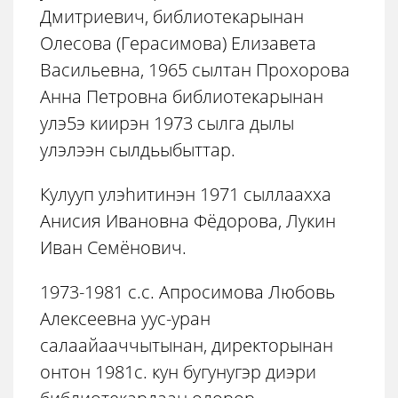
Дмитриевич, библиотекарынан
Олесова (Герасимова) Елизавета
Васильевна, 1965 сылтан Прохорова
Анна Петровна библиотекарынан
улэ5э киирэн 1973 сылга дылы
улэлээн сылдьыбыттар.
Кулууп улэhитинэн 1971 сыллаахха
Анисия Ивановна Фёдорова, Лукин
Иван Семёнович.
1973-1981 с.с. Апросимова Любовь
Алексеевна уус-уран
салаайааччытынан, директорынан
онтон 1981с. кун бугунугэр диэри