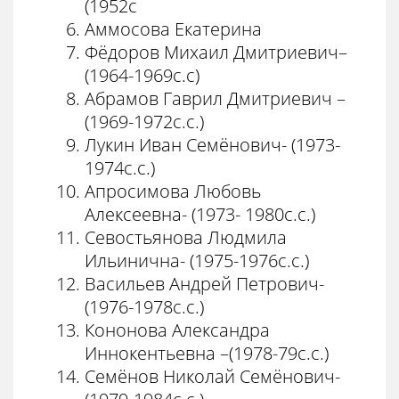
(1952с
Аммосова Екатерина
Фёдоров Михаил Дмитриевич–
(1964-1969с.с)
Абрамов Гаврил Дмитриевич –
(1969-1972с.с.)
Лукин Иван Семёнович- (1973-
1974с.с.)
Апросимова Любовь
Алексеевна- (1973- 1980с.с.)
Севостьянова Людмила
Ильинична- (1975-1976с.с.)
Васильев Андрей Петрович-
(1976-1978с.с.)
Кононова Александра
Иннокентьевна –(1978-79с.с.)
Семёнов Николай Семёнович-