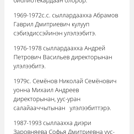
библиотекардаан олорор.
1969-1972с.с. сыллардаахха Абрамов
Гаврил Дмитриевич кулууп
сэбиэдиссэйинэн улэлээбитэ.
1976-1978 сыллардаахха Андрей
Петрович Васильев директорынан
улэлээбитэ.
1979с. Семёнов Николай Семёнович
уонна Михаил Андреев
директорынан, уус-уран
салайааччытынан улэлээбиттэрэ.
1987-1993 сыллаахха диэри
Заровняева Софья Дмитриевна уус-