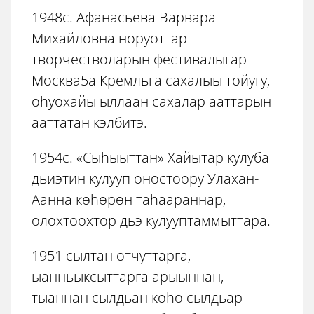
1948с. Афанасьева Варвара
Михайловна норуоттар
творчестволарын фестивалыгар
Москва5а Кремльга сахалыы тойугу,
оhуохайы ыллаан сахалар ааттарын
ааттатан кэлбитэ.
1954с. «Сыhыыттан» Хайытар кулуба
дьиэтин кулууп оностоору Улахан-
Аанна көhөрөн таhаараннар,
олохтоохтор дьэ кулууптаммыттара.
1951 сылтан отчуттарга,
ыанньыксыттарга арыыннан,
тыаннан сылдьан көhө сылдьар