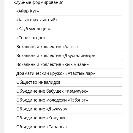
Клубные формирования
«Айар Кут»
«Алыптаах кыптый»
«Клуб умельцев»
«Совет отцов»
Вокальный коллектив «Алгыс»
Вокальный коллектив «Дьуогэлиилэр»
Вокальный коллектив «Кыымчаан»
Драматический кружок «Атастыылар»
Общество инвалидов
Объединение бабушек «Көмүлүөк»
Объединение молодежи «Тэбэнэт»
Объединение «Дьулуур»
Объединение «Көмүөл»
Объединение «Саhарҕа»