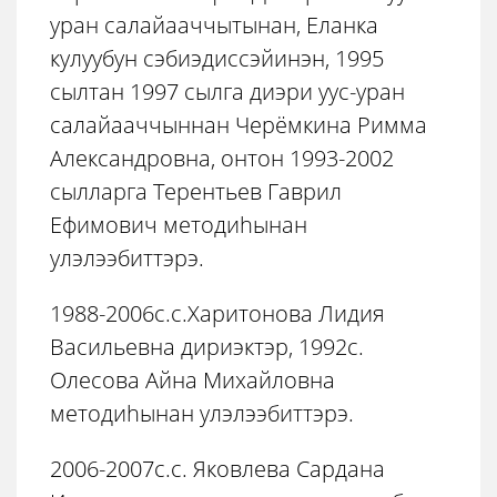
уран салайааччытынан, Еланка
кулуубун сэбиэдиссэйинэн, 1995
сылтан 1997 сылга диэри уус-уран
салайааччыннан Черёмкина Римма
Александровна, онтон 1993-2002
сылларга Терентьев Гаврил
Ефимович методиhынан
улэлээбиттэрэ.
1988-2006с.с.Харитонова Лидия
Васильевна дириэктэр, 1992с.
Олесова Айна Михайловна
методиhынан улэлээбиттэрэ.
2006-2007с.с. Яковлева Сардана