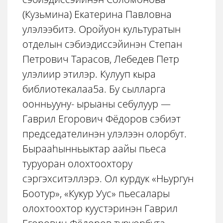
(Кузьмина) Екатерина Павловна
улэлээбитэ. Оройуон культуратын
отделын сэбиэдиссэйинэн Степан
Петрович Тарасов, Лебедев Петр
улэлиир этилэр. Кулууп кыра
библиотекалаа5а. Бу сылларга
оонньууну- ырыаны себулуур —
Гаврил Егорович Фёдоров сэбиэт
председателинэн улэлээн олорбут.
Бырааhынньыктар аайы пьеса
туруоран олохтоохтору
сэргэхситэллэрэ. Ол курдук «Ньургун
Боотур», «Кукур Уус» пьесалары
олохтоохтор куустэринэн Гаврил