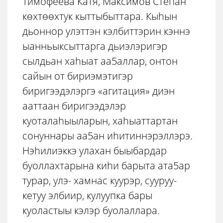
Тимофеева Катя, Максимов Степан
көхтөөхтук кыттыбыттара. Кыhын
дьоннор улэттэн кэлбиттэрин кэннэ
ыанньыксыттарга дьиэлэригэр
сылдьан хаhыат аа5аллар, онтон
сайын от бириэмэтигэр
биригээдэлэргэ «агитация» диэн
ааттаан биригээдэлэр
куоталаhыыларын, хаhыаттартан
сонуннары аа5ан иhитиннэрэллэрэ.
Нэhилиэккэ улахан быыбардар
буоллахтарына киhи барыта ата5ар
турар, улэ- хамнас куурэр, сууруу-
кетуу элбиир, кулуупка бары
куоластыы кэлэр буолаллара.