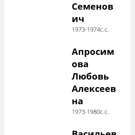
Семенов
ич
1973-1974с.с.
Апросим
ова
Любовь
Алексеев
на
1973-1980с.с.
Васильев