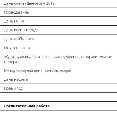
День смеха «Дьээбэрэн-2019»
Проводы зимы
День РС (Я)
День весны и труда
День «Сайылыка»
Ысыах наслега
«Куьуннукиьикулбутунэн» посадка деревьев, поздравительные
номера
Международный день пожилых людей
День наслега
Новый год
Воспитательная работа