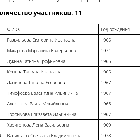
оличество участников: 11
№
Ф.И.О.
Год рождения
Гаврильева Екатерина Ивановна
1966
Макарова Маргарита Валерьевна
1971
Лукина Татьяна Трофимовна
1965
Конова Татьяна Ивановна
1965
Данилова Татьяна Егоровна
1967
Тимофеева Валентина Ильинична
1967
Алексеева Раиса Михайловна
1965
Трофимова Елизавета Ильинична
1967
Харитонова Лена Васильевна
1969
0
Васильева Светлана Владимировна
1978