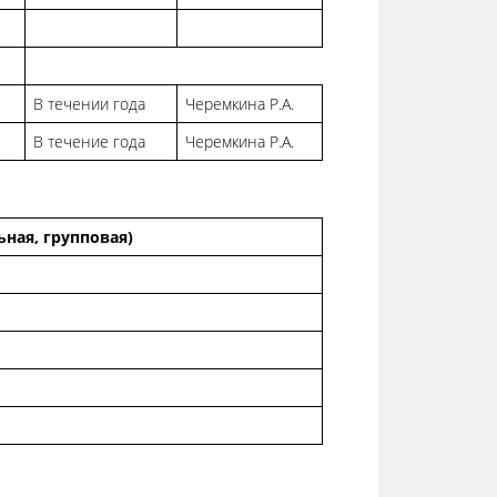
В течении года
Черемкина Р.А.
В течение года
Черемкина Р.А.
ная, групповая)