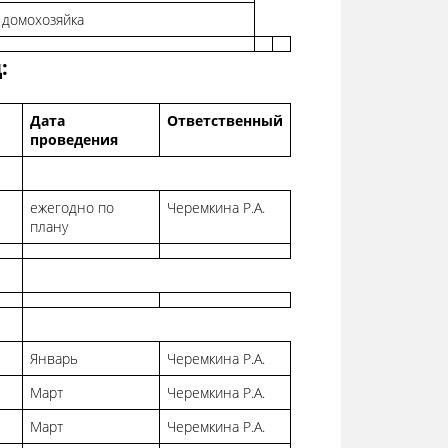
домохозяйка
:
Дата
Ответственный
проведения
ежегодно по
Черемкина Р.А.
плану
Январь
Черемкина Р.А.
Март
Черемкина Р.А.
Март
Черемкина Р.А.