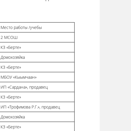
Место работы /учебы
2 МСОШ
КЗ «Берте»
Домохозяйка
КЗ «Берте»
МБОУ «Кыымчаан»
ИП «Сардана», продавец
КЗ «Берте»
ИП «Трофимова Р.Г.», продавец
Домохозяйка
КЗ «Берте»