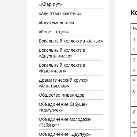
«Айар Кут»
К
«Алыптаах кыптый»
«Клуб умельцев»
«Совет отцов»
1
Вокальный коллектив «Алгыс»
2
Вокальный коллектив
«Дьуогэлиилэр»
3
Вокальный коллектив
4
«Кыымчаан»
Драматический кружок
5
«Атастыылар»
6
Общество инвалидов
7
Объединение бабушек
«Көмүлүөк»
8
Объединение молодежи
9
«Тэбэнэт»
1
Объединение «Дьулуур»