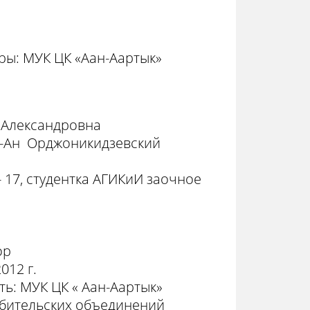
ры: МУК ЦК «Аан-Аартык»
а Александровна
ан-Ан Орджоникидзевский
 17, студентка АГИКиИ заочное
ор
012 г.
ь: МУК ЦК « Аан-Аартык»
юбительских объединений