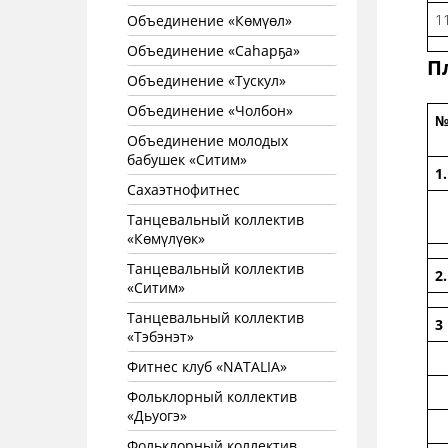
1
Объединение «Көмүөл»
Объединение «Саhарҕа»
П
Объединение «Тускул»
Объединение «Чолбон»
Объединение молодых
бабушек «Ситим»
1.
Сахаэтнофитнес
Танцевальный коллектив
«Көмүлүөк»
Танцевальный коллектив
2.
«Ситим»
Танцевальный коллектив
3
«Тэбэнэт»
Фитнес клуб «NATALIA»
Фольклорный коллектив
«Дьуогэ»
Фольклорный коллектив