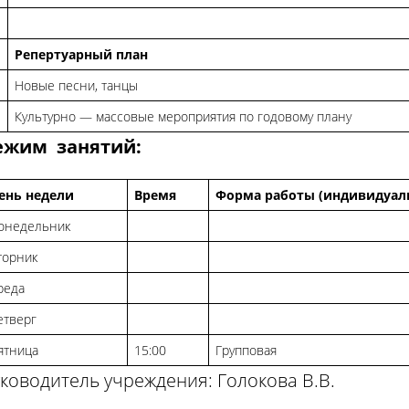
Репертуарный план
Новые песни, танцы
Культурно — массовые мероприятия по годовому плану
ежим занятий:
ень недели
Время
Форма работы (индивидуаль
онедельник
торник
реда
етверг
ятница
15:00
Групповая
ководитель учреждения: Голокова В.В.