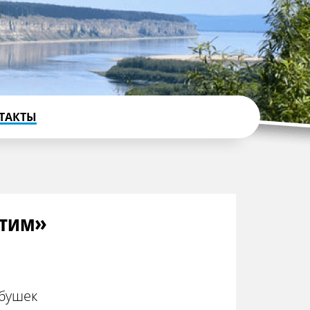
ТАКТЫ
итим»
абушек