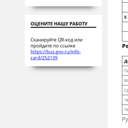
5
ОЦЕНИТЕ НАШУ РАБОТУ
Сканируйте QR-код или
Р
пройдите по ссылке
https://bus.gov.ru/info-
card/252139
Д
П
В
С
Ч
П
Ру