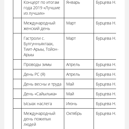
Концерт по итогам
Январь
Бурцева Н.В.
года 2019 «Лучшие
из лучших»
Международный
Март
Бурцева Н.В.
женский день
Гастроли с.
Март
Бурцева Н.В.
Булгунньяхтаах,
Тиит-Арыы, Тойон-
Арыы
Проводы зимы
Апрель
Бурцева Н.В.
День РС (Я)
Апрель
Бурцева Н.В.
День весны и труда
Май
Бурцева Н.В.
День «Сайылыка»
Май
Бурцева Н.В.
Ысыах наслега
Июнь
Бурцева Н.В.
Международный
Октябрь
Бурцева Н.В.
день пожилых
людей