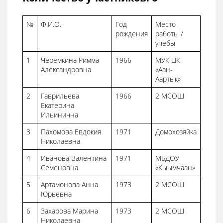
№
Ф.И.О.
Год
Место
рождения
работы /
учебы
1
Черемкина Римма
1966
МУК ЦК
Александровна
«Аан-
Аартык»
2
Гаврильева
1966
2 МСОШ
Екатерина
Ильинична
3
Пахомова Евдокия
1971
Домохозяйка
Николаевна
4
Иванова Валентина
1971
МБДОУ
Семеновна
«Кыымчаан»
5
Артамонова Анна
1973
2 МСОШ
Юрьевна
6
Захарова Марина
1973
2 МСОШ
Николаевна