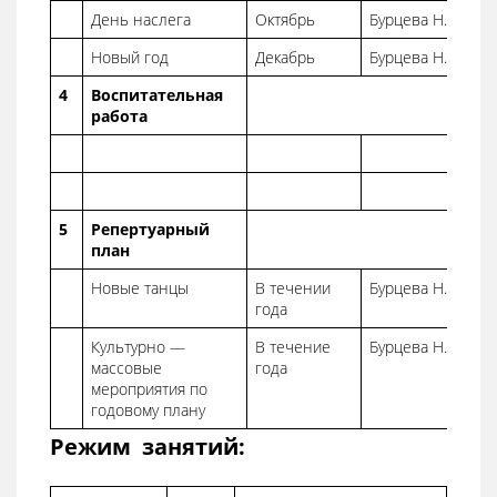
День наслега
Октябрь
Бурцева Н.В.
Новый год
Декабрь
Бурцева Н.В.
4
Воспитательная
работа
5
Репертуарный
план
Новые танцы
В течении
Бурцева Н.В.
года
Культурно —
В течение
Бурцева Н.В.
массовые
года
мероприятия по
годовому плану
Режим занятий: