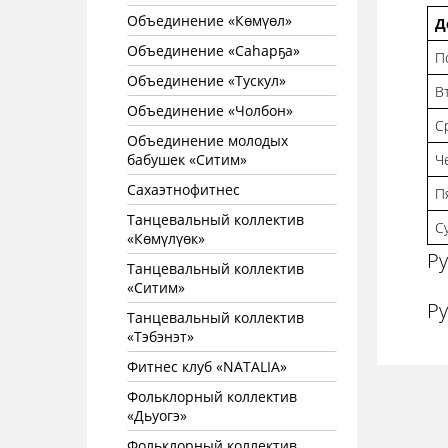
Объединение «Көмүөл»
Д
Объединение «Саhарҕа»
П
Объединение «Тускул»
В
Объединение «Чолбон»
С
Объединение молодых
бабушек «Ситим»
Ч
Сахаэтнофитнес
П
Танцевальный коллектив
С
«Көмүлүөк»
Ру
Танцевальный коллектив
«Ситим»
Р
Танцевальный коллектив
«Тэбэнэт»
Фитнес клуб «NATALIA»
Фольклорный коллектив
«Дьуогэ»
Фольклорный коллектив