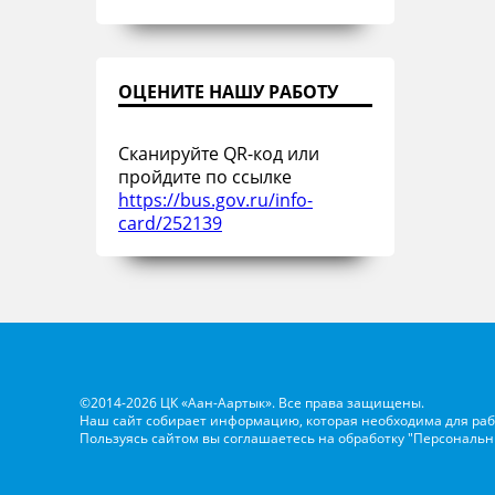
ОЦЕНИТЕ НАШУ РАБОТУ
Сканируйте QR-код или
пройдите по ссылке
https://bus.gov.ru/info-
card/252139
©2014-2026 ЦК «Аан-Аартык». Все права защищены.
Наш сайт собирает информацию, которая необходима для раб
Пользуясь сайтом вы соглашаетесь на обработку
"Персональн