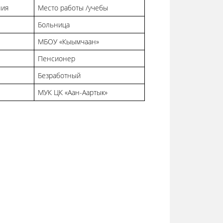
ния
Место работы /учебы
Больница
МБОУ «Кыымчаан»
Пенсионер
Безработный
МУК ЦК «Аан-Аартык»