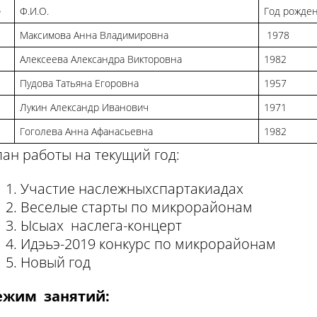
№
Ф.И.О.
Год рожде
Максимова Анна Владимировна
1978
Алексеева Александра Викторовна
1982
Пудова Татьяна Егоровна
1957
Лукин Александр Иванович
1971
Гоголева Анна Афанасьевна
1982
ан работы на текущий год:
Участие наслежныхспартакиадах
Веселые старты по микрорайонам
Ысыах наслега-концерт
Идэьэ-2019 конкурс по микрорайонам
Новый год
ежим занятий: