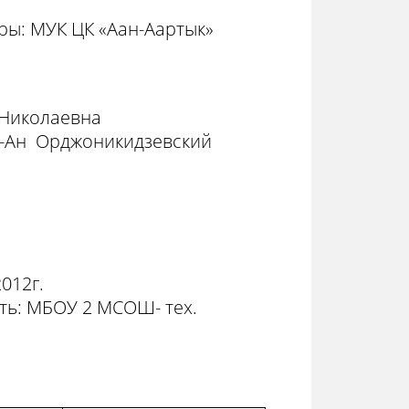
ры: МУК ЦК «Аан-Аартык»
 Николаевна
ан-Ан Орджоникидзевский
012г.
ть: МБОУ 2 МСОШ- тех.