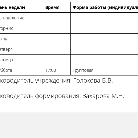
ень недели
Время
Форма работы (индивидуаль
онедельник
торник
реда
етверг
ятница
уббота
17:00
Групповая
ководитель учреждения: Голокова В.В.
уководитель формирования: Захарова М.Н.