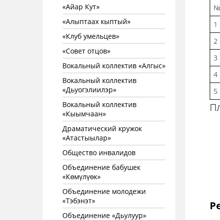
«Айар Кут»
«Алыптаах кыптый»
1
«Клуб умельцев»
2
«Совет отцов»
3
Вокальный коллектив «Алгыс»
4
Вокальный коллектив
«Дьуогэлиилэр»
5
Вокальный коллектив
Пл
«Кыымчаан»
Драматический кружок
«Атастыылар»
Общество инвалидов
Объединение бабушек
«Көмүлүөк»
Объединение молодежи
«Тэбэнэт»
Р
Объединение «Дьулуур»