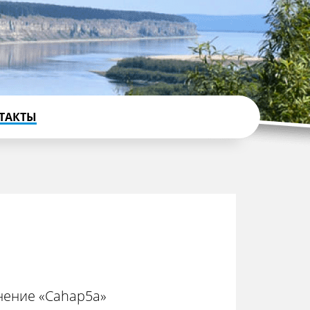
ТАКТЫ
нение «Саhар5а»