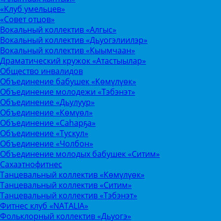
«Клуб умельцев»
«Совет отцов»
Вокальный коллектив «Алгыс»
Вокальный коллектив «Дьуогэлиилэр»
Вокальный коллектив «Кыымчаан»
Драматический кружок «Атастыылар»
Общество инвалидов
Объединение бабушек «Көмүлүөк»
Объединение молодежи «Тэбэнэт»
Объединение «Дьулуур»
Объединение «Көмүөл»
Объединение «Саhарҕа»
Объединение «Тускул»
Объединение «Чолбон»
Объединение молодых бабушек «Ситим»
Сахаэтнофитнес
Танцевальный коллектив «Көмүлүөк»
Танцевальный коллектив «Ситим»
Танцевальный коллектив «Тэбэнэт»
Фитнес клуб «NATALIA»
Фольклорный коллектив «Дьуогэ»