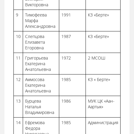
Викторовна
9
Тимофеева
1991
КЗ «Берте»
Марфа
Александровна
10
Слепцова
1987
КЗ «Берте»
Елизавета
Егоровна
11
Григорьева
1972
2 МСОШ
Екатерина
Анатольевна
12
Аммосова
1985
КЗ « Берте»
Екатерина
Анатольевна
13
Бурцева
1986
МУК ЦК «Аан-
Наталья
Аартык»
Владимировна
14
Ефремова
1985
Администрация
Федора
Николаевна