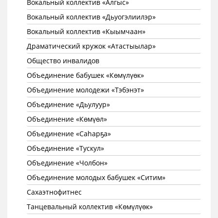
Вокальный коллектив «Алгыс»
Вокальный коллектив «Дьуогэлиилэр»
Вокальный коллектив «Кыымчаан»
Драматический кружок «Атастыылар»
Общество инвалидов
Объединение бабушек «Көмүлүөк»
Объединение молодежи «Тэбэнэт»
Объединение «Дьулуур»
Объединение «Көмүөл»
Объединение «Саhарҕа»
Объединение «Тускул»
Объединение «Чолбон»
Объединение молодых бабушек «Ситим»
Сахаэтнофитнес
Танцевальный коллектив «Көмүлүөк»