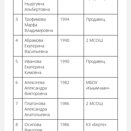
Ньургуяна
Альбертовна
3
Трофимова
1994
Продавец
Марфа
Владимировна
4
Абрамова
1990
2 МСОШ
Екатерина
Васильевна
5
Иванова
1990
Продавец
Екатерина
Кимовна
6
Алексеева
1982
МБОУ
Александра
«Кыымчаан»
Викторовна
7
Платонова
1986
2 МСОШ
Александра
Анатольевна
8
Осипова
1986
КЗ «Берте»
Виктория