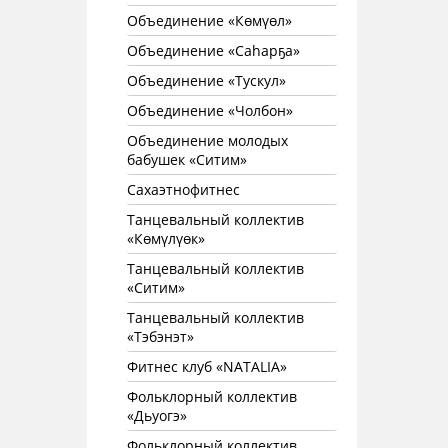
Объединение «Көмүөл»
Объединение «Саhарҕа»
Объединение «Тускул»
Объединение «Чолбон»
Объединение молодых
бабушек «Ситим»
Сахаэтнофитнес
Танцевальный коллектив
«Көмүлүөк»
Танцевальный коллектив
«Ситим»
Танцевальный коллектив
«Тэбэнэт»
Фитнес клуб «NATALIA»
Фольклорный коллектив
«Дьуогэ»
Фольклорный коллектив