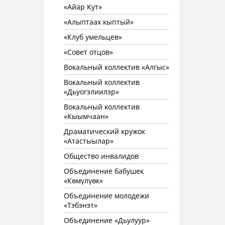
«Айар Кут»
«Алыптаах кыптый»
«Клуб умельцев»
«Совет отцов»
Вокальный коллектив «Алгыс»
Вокальный коллектив
«Дьуогэлиилэр»
Вокальный коллектив
«Кыымчаан»
Драматический кружок
«Атастыылар»
Общество инвалидов
Объединение бабушек
«Көмүлүөк»
Объединение молодежи
«Тэбэнэт»
Объединение «Дьулуур»