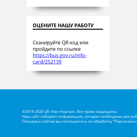
ОЦЕНИТЕ НАШУ РАБОТУ
Сканируйте QR-код или
пройдите по ссылке
https://bus.gov.ru/info-
card/252139
©2014-2026 ЦК «Аан-Аартык». Все права защищены.
Наш сайт собирает информацию, которая необходима для раб
Пользуясь сайтом вы соглашаетесь на обработку
"Персональн