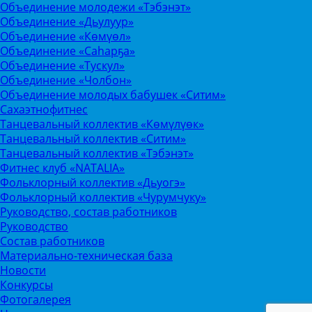
Объединение молодежи «Тэбэнэт»
Объединение «Дьулуур»
Объединение «Көмүөл»
Объединение «Саhарҕа»
Объединение «Тускул»
Объединение «Чолбон»
Объединение молодых бабушек «Ситим»
Сахаэтнофитнес
Танцевальный коллектив «Көмүлүөк»
Танцевальный коллектив «Ситим»
Танцевальный коллектив «Тэбэнэт»
Фитнес клуб «NATALIA»
Фольклорный коллектив «Дьуогэ»
Фольклорный коллектив «Чурумчуку»
Руководство, состав работников
Руководство
Состав работников
Материально-техническая база
Новости
Конкурсы
Фотогалерея