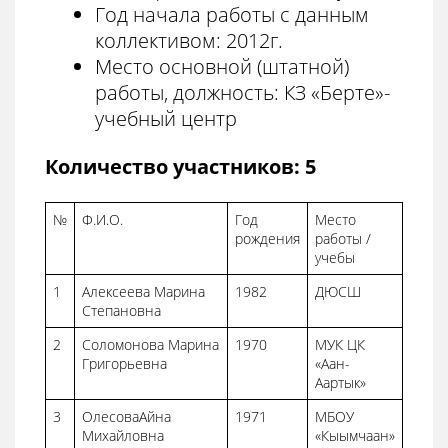
Год начала работы с данным
коллективом: 2012г.
Место основной (штатной)
работы, должность: КЗ «Берте»-
учебный центр
Количество участников: 5
№
Ф.И.О.
Год
Место
рождения
работы /
учебы
1
Алексеева Марина
1982
ДЮСШ
Степановна
2
Соломонова Марина
1970
МУК ЦК
Григорьевна
«Аан-
Аартык»
3
ОлесоваАйна
1971
МБОУ
Михайловна
«Кыымчаан»