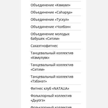
Объединение «Көмүөл»
Объединение «Саhарҕа»
Объединение «Тускул»
Объединение «Чолбон»
Объединение молодых
бабушек «Ситим»
Сахаэтнофитнес
Танцевальный коллектив
«Көмүлүөк»
Танцевальный коллектив
«Ситим»
Танцевальный коллектив
«Тэбэнэт»
Фитнес клуб «NATALIA»
Фольклорный коллектив
«Дьуогэ»
Фольклорный коллектив