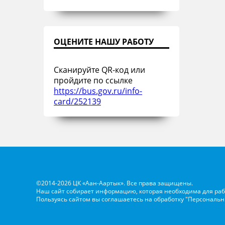
ОЦЕНИТЕ НАШУ РАБОТУ
Сканируйте QR-код или
пройдите по ссылке
https://bus.gov.ru/info-
card/252139
©2014-2026 ЦК «Аан-Аартык». Все права защищены.
Наш сайт собирает информацию, которая необходима для раб
Пользуясь сайтом вы соглашаетесь на обработку
"Персональн