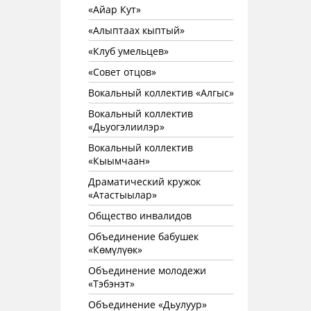
«Айар Кут»
«Алыптаах кыптый»
«Клуб умельцев»
«Совет отцов»
Вокальный коллектив «Алгыс»
Вокальный коллектив
«Дьуогэлиилэр»
Вокальный коллектив
«Кыымчаан»
Драматический кружок
«Атастыылар»
Общество инвалидов
Объединение бабушек
«Көмүлүөк»
Объединение молодежи
«Тэбэнэт»
Объединение «Дьулуур»