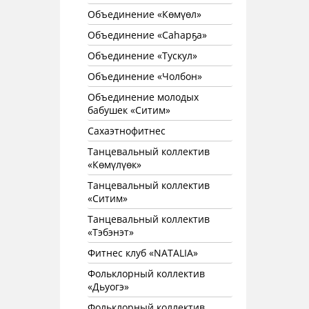
Объединение «Көмүөл»
Объединение «Саhарҕа»
Объединение «Тускул»
Объединение «Чолбон»
Объединение молодых
бабушек «Ситим»
Сахаэтнофитнес
Танцевальный коллектив
«Көмүлүөк»
Танцевальный коллектив
«Ситим»
Танцевальный коллектив
«Тэбэнэт»
Фитнес клуб «NATALIA»
Фольклорный коллектив
«Дьуогэ»
Фольклорный коллектив