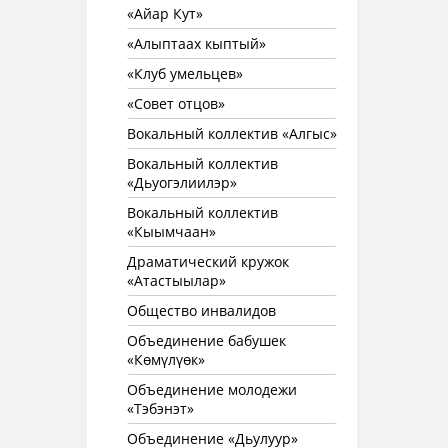
«Айар Кут»
«Алыптаах кыптый»
«Клуб умельцев»
«Совет отцов»
Вокальный коллектив «Алгыс»
Вокальный коллектив
«Дьуогэлиилэр»
Вокальный коллектив
«Кыымчаан»
Драматический кружок
«Атастыылар»
Общество инвалидов
Объединение бабушек
«Көмүлүөк»
Объединение молодежи
«Тэбэнэт»
Объединение «Дьулуур»