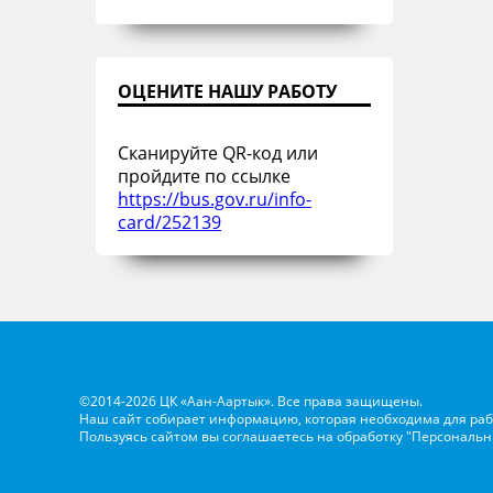
ОЦЕНИТЕ НАШУ РАБОТУ
Сканируйте QR-код или
пройдите по ссылке
https://bus.gov.ru/info-
card/252139
©2014-2026 ЦК «Аан-Аартык». Все права защищены.
Наш сайт собирает информацию, которая необходима для раб
Пользуясь сайтом вы соглашаетесь на обработку
"Персональн