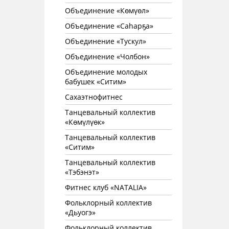
Объединение «Көмүөл»
Объединение «Саhарҕа»
Объединение «Тускул»
Объединение «Чолбон»
Объединение молодых
бабушек «Ситим»
Сахаэтнофитнес
Танцевальный коллектив
«Көмүлүөк»
Танцевальный коллектив
«Ситим»
Танцевальный коллектив
«Тэбэнэт»
Фитнес клуб «NATALIA»
Фольклорный коллектив
«Дьуогэ»
Фольклорный коллектив