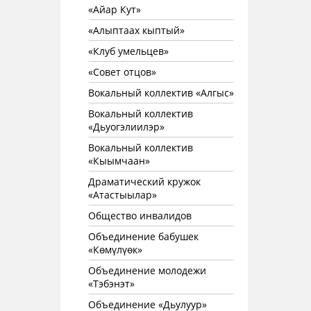
«Айар Кут»
«Алыптаах кыптый»
«Клуб умельцев»
«Совет отцов»
Вокальный коллектив «Алгыс»
Вокальный коллектив
«Дьуогэлиилэр»
Вокальный коллектив
«Кыымчаан»
Драматический кружок
«Атастыылар»
Общество инвалидов
Объединение бабушек
«Көмүлүөк»
Объединение молодежи
«Тэбэнэт»
Объединение «Дьулуур»