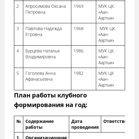
2
Апросимова Оксана
1969
МУК ЦК
Петровна
«Аан-
Аартык»
3
Павлова Надежда
1968
МУК ЦК
Егровна
«Аан-
Аартык»
4
Бурцева Наталья
1986
МУК ЦК
Владимировна
«Аан-
Аартык»
5
Гоголева Анна
1982
МУК ЦК
Афанасьевна
«Аан-
Аартык»
План работы клубного
формирования на год:
№
Содержание
Дата
Ответственны
работы
проведения
1.
Организационная