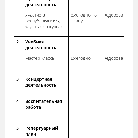
деятельность
Участие в
ежегодно по
Федорова Т.П.
республиканских,
плану
улусных конкурсах
2.
Учебная
деятельность
Мастер классы
Ежегодно
Федорова Т.П.
3
Концертная
деятельность
4
Воспитательная
работа
5
Репертуарный
план