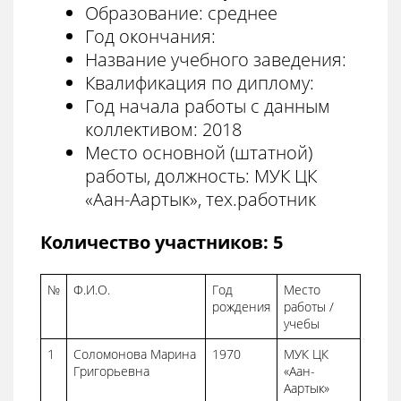
Образование: среднее
Год окончания:
Название учебного заведения:
Квалификация по диплому:
Год начала работы с данным
коллективом: 2018
Место основной (штатной)
работы, должность: МУК ЦК
«Аан-Аартык», тех.работник
Количество участников: 5
№
Ф.И.О.
Год
Место
рождения
работы /
учебы
1
Соломонова Марина
1970
МУК ЦК
Григорьевна
«Аан-
Аартык»