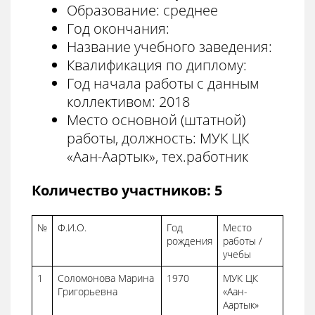
Образование: среднее
Год окончания:
Название учебного заведения:
Квалификация по диплому:
Год начала работы с данным
коллективом: 2018
Место основной (штатной)
работы, должность: МУК ЦК
«Аан-Аартык», тех.работник
Количество участников: 5
№
Ф.И.О.
Год
Место
рождения
работы /
учебы
1
Соломонова Марина
1970
МУК ЦК
Григорьевна
«Аан-
Аартык»