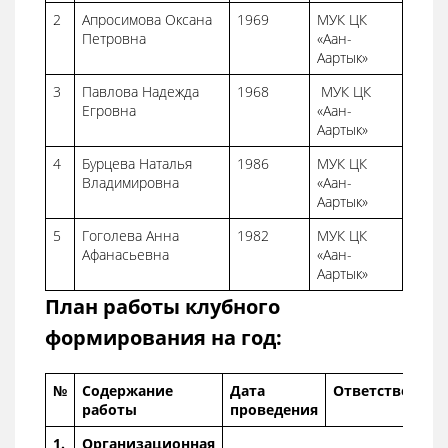
2
Апросимова Оксана
1969
МУК ЦК
Петровна
«Аан-
Аартык»
3
Павлова Надежда
1968
МУК ЦК
Егровна
«Аан-
Аартык»
4
Бурцева Наталья
1986
МУК ЦК
Владимировна
«Аан-
Аартык»
5
Гоголева Анна
1982
МУК ЦК
Афанасьевна
«Аан-
Аартык»
План работы клубного
формирования на год:
№
Содержание
Дата
Ответственны
работы
проведения
1.
Организационная