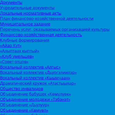
Документы
Учредительные документы
Локальные нормативные акты
План финансово-хозяйственной деятельности
Муниципальное задание
Перечень услуг, оказываемых организацией культуры
Финансово-хозяйственная деятельность
Клубные формирования
«Айар Кут»
«Алыптаах кыптый»
«Клуб умельцев»
«Совет отцов»
Вокальный коллектив «Алгыс»
Вокальный коллектив «Дьуогэлиилэр»
Вокальный коллектив «Кыымчаан»
Драматический кружок «Атастыылар»
Общество инвалидов
Объединение бабушек «Көмүлүөк»
Объединение молодежи «Тэбэнэт»
Объединение «Дьулуур»
Объединение «Көмүөл»