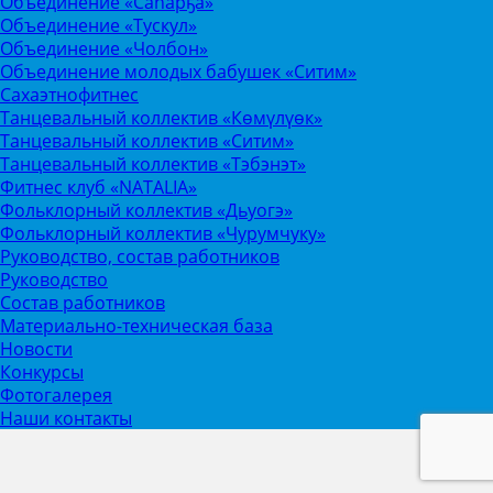
Объединение «Саhарҕа»
Объединение «Тускул»
Объединение «Чолбон»
Объединение молодых бабушек «Ситим»
Сахаэтнофитнес
Танцевальный коллектив «Көмүлүөк»
Танцевальный коллектив «Ситим»
Танцевальный коллектив «Тэбэнэт»
Фитнес клуб «NATALIA»
Фольклорный коллектив «Дьуогэ»
Фольклорный коллектив «Чурумчуку»
Руководство, состав работников
Руководство
Состав работников
Материально-техническая база
Новости
Конкурсы
Фотогалерея
Наши контакты