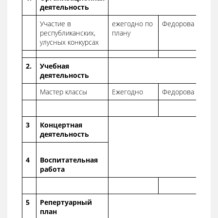
деятельность
Участие в
ежегодно по
Федорова Т.П.
республиканских,
плану
улусных конкурсах
2.
Учебная
деятельность
Мастер классы
Ежегодно
Федорова Т.П.
3
Концертная
деятельность
4
Воспитательная
работа
5
Репертуарный
план