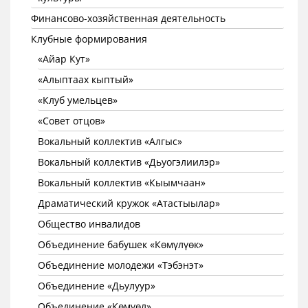
Финансово-хозяйственная деятельность
Клубные формирования
«Айар Кут»
«Алыптаах кыптый»
«Клуб умельцев»
«Совет отцов»
Вокальный коллектив «Алгыс»
Вокальный коллектив «Дьуогэлиилэр»
Вокальный коллектив «Кыымчаан»
Драматический кружок «Атастыылар»
Общество инвалидов
Объединение бабушек «Көмүлүөк»
Объединение молодежи «Тэбэнэт»
Объединение «Дьулуур»
Объединение «Көмүөл»