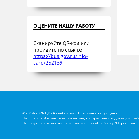
ОЦЕНИТЕ НАШУ РАБОТУ
Сканируйте QR-код или
пройдите по ссылке
https://bus.gov.ru/info-
card/252139
©2014-2026 ЦК «Аан-Аартык». Все права защищены.
Наш сайт собирает информацию, которая необходима для раб
Пользуясь сайтом вы соглашаетесь на обработку
"Персональн