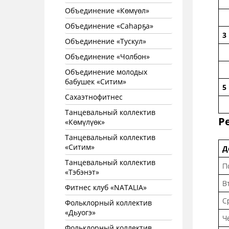
Объединение «Көмүөл»
Объединение «Саhарҕа»
3
Объединение «Тускул»
Объединение «Чолбон»
Объединение молодых
бабушек «Ситим»
5
Сахаэтнофитнес
Танцевальный коллектив
Р
«Көмүлүөк»
Танцевальный коллектив
«Ситим»
Д
Танцевальный коллектив
П
«Тэбэнэт»
В
Фитнес клуб «NATALIA»
С
Фольклорный коллектив
«Дьуогэ»
Ч
Фольклорный коллектив