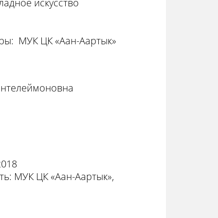
ладное искусство
ры: МУК ЦК «Аан-Аартык»
Пантелеймоновна
2018
ь: МУК ЦК «Аан-Аартык»,