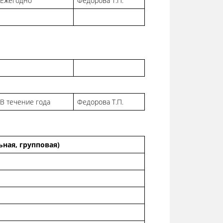
Ежегодно
Федорова Т.П.
В течение года
Федорова Т.П.
ная, групповая)