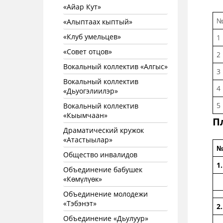
«Айар Кут»
«Алыптаах кыптый»
«Клуб умельцев»
1
«Совет отцов»
2
Вокальный коллектив «Алгыс»
3
Вокальный коллектив
4
«Дьуогэлиилэр»
5
Вокальный коллектив
«Кыымчаан»
П
Драматический кружок
«Атастыылар»
Общество инвалидов
1.
Объединение бабушек
«Көмүлүөк»
Объединение молодежи
«Тэбэнэт»
2.
Объединение «Дьулуур»