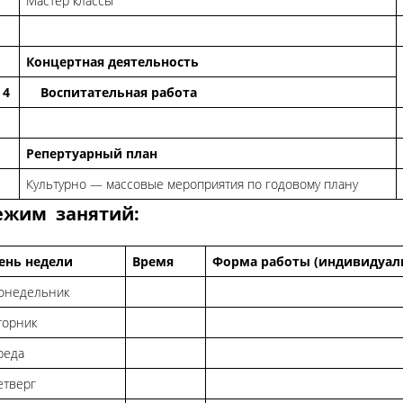
Мастер классы
Концертная деятельность
4
Воспитательная работа
Репертуарный план
Культурно — массовые мероприятия по годовому плану
ежим занятий:
ень недели
Время
Форма работы (индивидуаль
онедельник
торник
реда
етверг