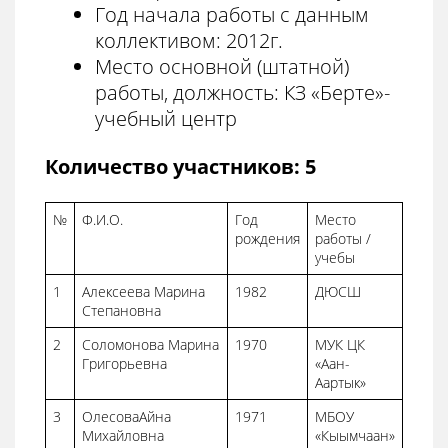
Год начала работы с данным
коллективом: 2012г.
Место основной (штатной)
работы, должность: КЗ «Берте»-
учебный центр
Количество участников: 5
№
Ф.И.О.
Год
Место
рождения
работы /
учебы
1
Алексеева Марина
1982
ДЮСШ
Степановна
2
Соломонова Марина
1970
МУК ЦК
Григорьевна
«Аан-
Аартык»
3
ОлесоваАйна
1971
МБОУ
Михайловна
«Кыымчаан»