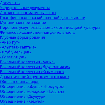
Документы
Учредительные документы
Локальные нормативные акты
План финансово-хозяйственной деятельности
Муниципальное задание
Перечень услуг, оказываемых организацией культуры
Финансово-хозяйственная деятельность
Клубные формирования
«Айар Кут»
«Алыптаах кыптый»
«Клуб умельцев»
«Совет отцов»
Вокальный коллектив «Алгыс»
Вокальный коллектив «Дьуогэлиилэр»
Вокальный коллектив «Кыымчаан»
Драматический кружок «Атастыылар»
Общество инвалидов
Объединение бабушек «Көмүлүөк»
Объединение молодежи «Тэбэнэт»
Объединение «Дьулуур»
Объединение «Көмүөл»