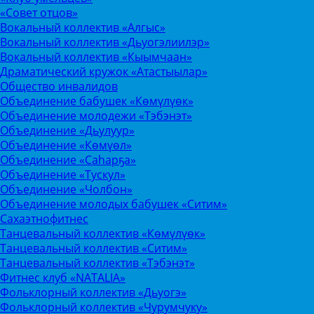
«Совет отцов»
Вокальный коллектив «Алгыс»
Вокальный коллектив «Дьуогэлиилэр»
Вокальный коллектив «Кыымчаан»
Драматический кружок «Атастыылар»
Общество инвалидов
Объединение бабушек «Көмүлүөк»
Объединение молодежи «Тэбэнэт»
Объединение «Дьулуур»
Объединение «Көмүөл»
Объединение «Саhарҕа»
Объединение «Тускул»
Объединение «Чолбон»
Объединение молодых бабушек «Ситим»
Сахаэтнофитнес
Танцевальный коллектив «Көмүлүөк»
Танцевальный коллектив «Ситим»
Танцевальный коллектив «Тэбэнэт»
Фитнес клуб «NATALIA»
Фольклорный коллектив «Дьуогэ»
Фольклорный коллектив «Чурумчуку»