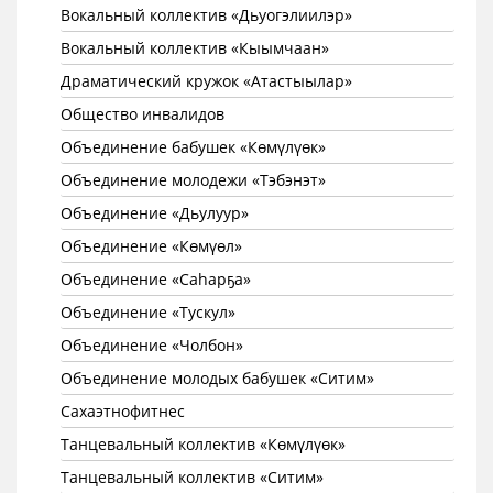
Вокальный коллектив «Дьуогэлиилэр»
Вокальный коллектив «Кыымчаан»
Драматический кружок «Атастыылар»
Общество инвалидов
Объединение бабушек «Көмүлүөк»
Объединение молодежи «Тэбэнэт»
Объединение «Дьулуур»
Объединение «Көмүөл»
Объединение «Саhарҕа»
Объединение «Тускул»
Объединение «Чолбон»
Объединение молодых бабушек «Ситим»
Сахаэтнофитнес
Танцевальный коллектив «Көмүлүөк»
Танцевальный коллектив «Ситим»