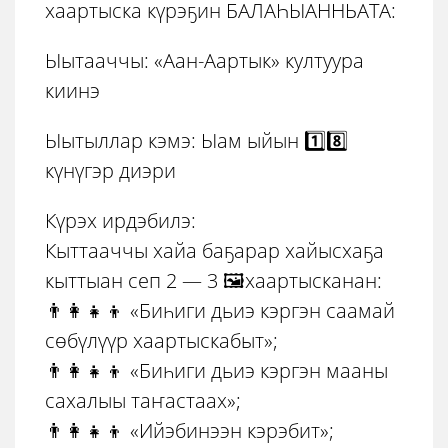
хаартыска күрэҕин БАЛАҺЫАННЬАТА:
Ыытааччы: «Аан-Аартык» култуура
киинэ
Ыытыллар кэмэ: Ыам ыйын 1️⃣8️⃣
күнүгэр диэри
Күрэх ирдэбилэ:
Кыттааччы хайа баҕарар хайысхаҕа
кыттыан сеп 2 — 3 🖼️хаартысканан:
👨‍👩‍👧‍👦 «Биһиги дьиэ кэргэн саамай
сөбүлүүр хаартыскабыт»;
👨‍👩‍👧‍👦 «Биһиги дьиэ кэргэн мааны
сахалыы таҥастаах»;
👨‍👩‍👧‍👦 «Ийэбинээн кэрэбит»;