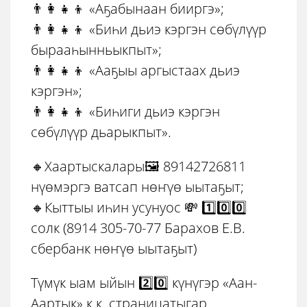
👨‍👩‍👧‍👦 «Аҕабынаан бииргэ»;
👨‍👩‍👧‍👦 «Биһи дьиэ кэргэн сөбүлүүр
бырааһынньыкпыт»;
👨‍👩‍👧‍👦 «Ааҕыы аргыстаах дьиэ
кэргэн»;
👨‍👩‍👧‍👦 «Биһиги дьиэ кэргэн
сөбүлүүр дьарыкпыт».
🔸Хаартыскалары🖼️ 89142726811
нүөмэргэ ватсап нөҥүө ыытаҕыт;
🔸Кыттыы иһин усунуос 💸 1️⃣0️⃣0️⃣
солк (8914 305-70-77 Барахов Е.В.
сбербанк нөҥүө ыытаҕыт)
Түмүк ыам ыйын 2️⃣0️⃣ күнүгэр «Аан-
Аартык» к.к. страницатыгар