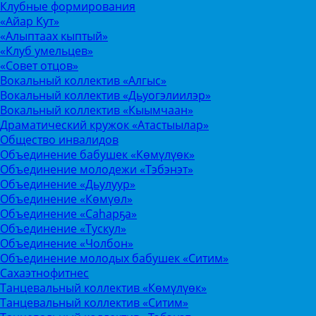
Клубные формирования
«Айар Кут»
«Алыптаах кыптый»
«Клуб умельцев»
«Совет отцов»
Вокальный коллектив «Алгыс»
Вокальный коллектив «Дьуогэлиилэр»
Вокальный коллектив «Кыымчаан»
Драматический кружок «Атастыылар»
Общество инвалидов
Объединение бабушек «Көмүлүөк»
Объединение молодежи «Тэбэнэт»
Объединение «Дьулуур»
Объединение «Көмүөл»
Объединение «Саhарҕа»
Объединение «Тускул»
Объединение «Чолбон»
Объединение молодых бабушек «Ситим»
Сахаэтнофитнес
Танцевальный коллектив «Көмүлүөк»
Танцевальный коллектив «Ситим»