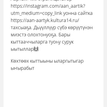
https://instagram.com/aan_aartik?
utm_medium=copy_link уонна сайтка
https://aan-aartyk.kultura14.ru/
тахсыаҕа. Дьүүллүүр сүбэ көрүүтүнэн
миэстэ олохтонуоҕа. Бары
кыттааччыларга туоһу сурук
ыытыллар🙌
Көхтөөх кыттыыны ыларгытыгар
ыҥырабыт