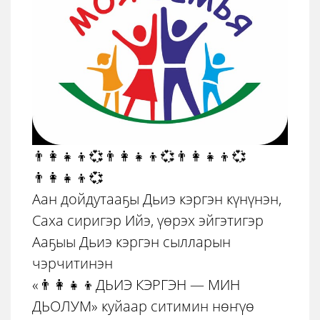
👨‍👩‍👧‍👦💞👨‍👩‍👧‍👦💞👨‍👩‍👧‍👦💞
👨‍👩‍👧‍👦💞
Аан дойдутааҕы Дьиэ кэргэн күнүнэн,
Саха сиригэр Ийэ, үөрэх эйгэтигэр
Ааҕыы Дьиэ кэргэн сылларын
чэрчитинэн
«👨‍👩‍👧‍👦ДЬИЭ КЭРГЭН — МИН
ДЬОЛУМ» куйаар ситимин нөҥүө