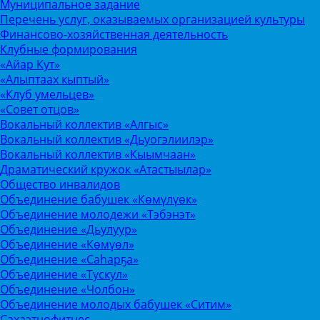
Муниципальное задание
Перечень услуг, оказываемых организацией культуры
Финансово-хозяйственная деятельность
Клубные формирования
«Айар Кут»
«Алыптаах кыптый»
«Клуб умельцев»
«Совет отцов»
Вокальный коллектив «Алгыс»
Вокальный коллектив «Дьуогэлиилэр»
Вокальный коллектив «Кыымчаан»
Драматический кружок «Атастыылар»
Общество инвалидов
Объединение бабушек «Көмүлүөк»
Объединение молодежи «Тэбэнэт»
Объединение «Дьулуур»
Объединение «Көмүөл»
Объединение «Саhарҕа»
Объединение «Тускул»
Объединение «Чолбон»
Объединение молодых бабушек «Ситим»
Сахаэтнофитнес