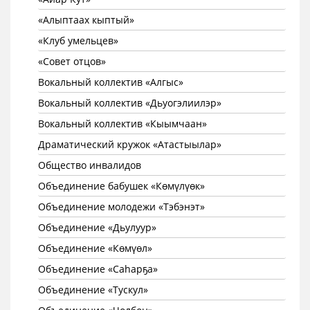
«Алыптаах кыптый»
«Клуб умельцев»
«Совет отцов»
Вокальный коллектив «Алгыс»
Вокальный коллектив «Дьуогэлиилэр»
Вокальный коллектив «Кыымчаан»
Драматический кружок «Атастыылар»
Общество инвалидов
Объединение бабушек «Көмүлүөк»
Объединение молодежи «Тэбэнэт»
Объединение «Дьулуур»
Объединение «Көмүөл»
Объединение «Саhарҕа»
Объединение «Тускул»