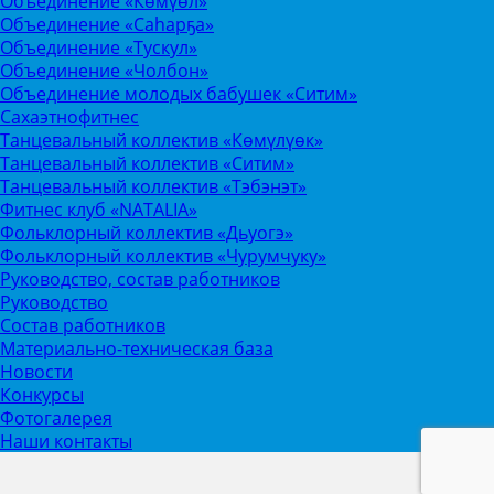
Объединение «Көмүөл»
Объединение «Саhарҕа»
Объединение «Тускул»
Объединение «Чолбон»
Объединение молодых бабушек «Ситим»
Сахаэтнофитнес
Танцевальный коллектив «Көмүлүөк»
Танцевальный коллектив «Ситим»
Танцевальный коллектив «Тэбэнэт»
Фитнес клуб «NATALIA»
Фольклорный коллектив «Дьуогэ»
Фольклорный коллектив «Чурумчуку»
Руководство, состав работников
Руководство
Состав работников
Материально-техническая база
Новости
Конкурсы
Фотогалерея
Наши контакты