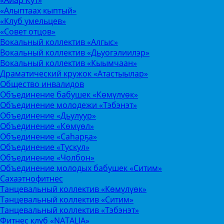
«Алыптаах кыптый»
«Клуб умельцев»
«Совет отцов»
Вокальный коллектив «Алгыс»
Вокальный коллектив «Дьуогэлиилэр»
Вокальный коллектив «Кыымчаан»
Драматический кружок «Атастыылар»
Общество инвалидов
Объединение бабушек «Көмүлүөк»
Объединение молодежи «Тэбэнэт»
Объединение «Дьулуур»
Объединение «Көмүөл»
Объединение «Саhарҕа»
Объединение «Тускул»
Объединение «Чолбон»
Объединение молодых бабушек «Ситим»
Сахаэтнофитнес
Танцевальный коллектив «Көмүлүөк»
Танцевальный коллектив «Ситим»
Танцевальный коллектив «Тэбэнэт»
Фитнес клуб «NATALIA»