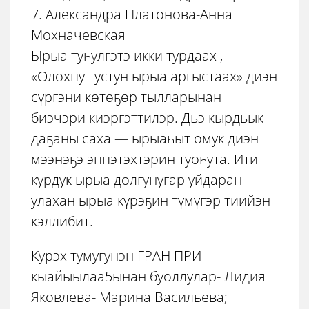
7. Александра Платонова-Анна
Мохначевская
Ырыа туһулгэтэ икки турдаах ,
«Олохпут устун ырыа аргыстаах» диэн
сүргэни көтөҕөр тылларынан
биэчэри киэргэттилэр. Дьэ кырдьык
даҕаны саха — ырыаһыт омук диэн
мээнэҕэ эппэтэхтэрин туоһута. Ити
курдук ырыа долгунугар уйдаран
улахан ырыа күрэҕин түмүгэр тиийэн
кэллибит.
Курэх тумугунэн ГРАН ПРИ
кыайыылаа5ынан буоллулар- Лидия
Яковлева- Марина Васильева;