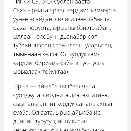
«ИККИ СУЛУС» буолан ааста.
Саха ырыата араас кэрдиис кэмнэргэ
уунэн –сайдан, силигилээн та5ыста.
Саха норуота, ырыаны бэйэтэ айан,
ыллаан, оло5ун –дьаһа5ар сѳп
тубэһиннэрэн сааһылаан, уларытан,
тыыннаан кэллэ. Ол курдук кэм-
кэрдии, бириэмэ бэйэтэ тус-туспа
ырыалаах-тойуктаах.
Ырыа — айыл5а тылбаасчыта,
суолдьута, сирдьитэ диэтэхпитинэ,
сыыһаны эппит курдук сананыахпыт
суо5а. Ол аата, ырыа айыл5а ис
дьинин туругун, инникитин
кѳрѳрбутугэр билгэлиир буолара