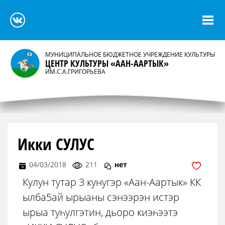
МУНИЦИПАЛЬНОЕ БЮДЖЕТНОЕ УЧРЕЖДЕНИЕ КУЛЬТУРЫ
ЦЕНТР КУЛЬТУРЫ «ААН-ААРТЫК»
ИМ.С.А.ГРИГОРЬЕВА
Икки СУЛУС
04/03/2018
211
нет
Кулун тутар 3 кунугэр «Аан-Аартык» КК
ылба5ай ырыаны сэнээрэн истэр
ырыа туһулгэтин, дьоро киэһээтэ