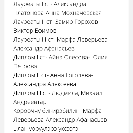
Лауреаты I ст- Александра
Платонова-Анна Мохначевская
Лауреаты II ст- Замир Горохов-
Виктор Ефимов
Лауреаты III ст- Марфа Леверьева-
Александр Афанасьев
Диплом I ст- Айна Олесова- Юлия
Петрова
Диплом II ст- Анна Гоголева-
Александра Алексеева
Диплом III cт- Людмила, Михаил
Андреевтар
Кѳрѳѳччу биһирэбилин- Марфа
Леверьева-Александр Афанасьев
ылан уѳруулэрэ уксээтэ.