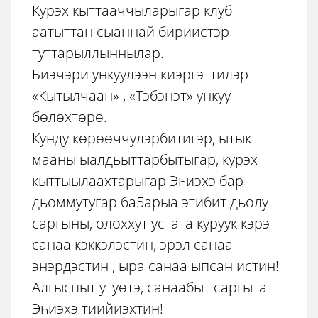
Курэх кыттааччыларыгар клуб
аатыттан сыаннай бириистэр
туттарыллыннылар.
Биэчэри ункуулээн киэргэттилэр
«Кытылчаан» , «Тэбэнэт» ункуу
бѳлѳхтѳрѳ.
Кунду кѳрѳѳччулэрбитигэр, ытык
мааны ыалдьыттарбытыгар, курэх
кыттыылаахтарыгар Эһиэхэ бар
дьоммутугар ба5арыа этибит дьолу
саргыны, олоххут устата куруук кэрэ
санаа кэккэлэстин, эрэл санаа
энэрдэстин , ыра санаа ыпсан истин!
Алгыспыт утуѳтэ, санаабыт саргыта
Эһиэхэ тиийиэхтин!