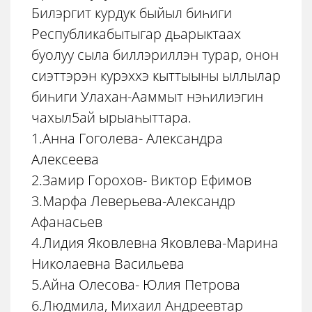
Билэргит курдук быйыл биһиги
Республикабытыгар дьарыктаах
буолуу сыла биллэриллэн турар, онон
сиэттэрэн курэххэ кыттыыны ыллылар
биһиги Улахан-Ааммыт нэһилиэгин
чахыл5ай ырыаһыттара.
1.Анна Гоголева- Александра
Алексеева
2.Замир Горохов- Виктор Ефимов
3.Марфа Леверьева-Александр
Афанасьев
4.Лидия Яковлевна Яковлева-Марина
Николаевна Васильева
5.Айна Олесова- Юлия Петрова
6.Людмила, Михаил Андреевтар