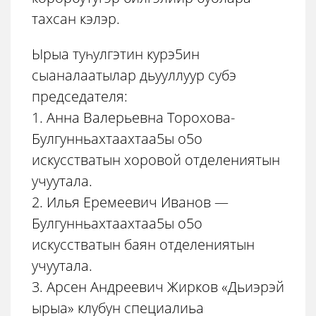
тахсан кэлэр.
Ырыа туһулгэтин курэ5ин
сыаналаатылар дьууллуур субэ
председателя:
1. Анна Валерьевна Торохова-
Булгунньахтаахтаа5ы о5о
искусстватын хоровой отделениятын
учуутала.
2. Илья Еремеевич Иванов —
Булгунньахтаахтаа5ы о5о
искусстватын баян отделениятын
учуутала.
3. Арсен Андреевич Жирков «Дьиэрэй
ырыа» клубун специалиьа