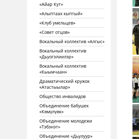
«Айар Кут»
«Алыптаах кыптый»
«Клуб умельцев»
«Совет отцов»
Вокальный коллектив «Алгыс»
Вокальный коллектив
«Дьуогэлиилэр»
Вокальный коллектив
«Кыымчаан»
Драматический кружок
«Атастыылар»
Общество инвалидов
Объединение бабушек
«Көмүлүөк»
Объединение молодежи
«Тэбэнэт»
Объединение «Дьулуур»