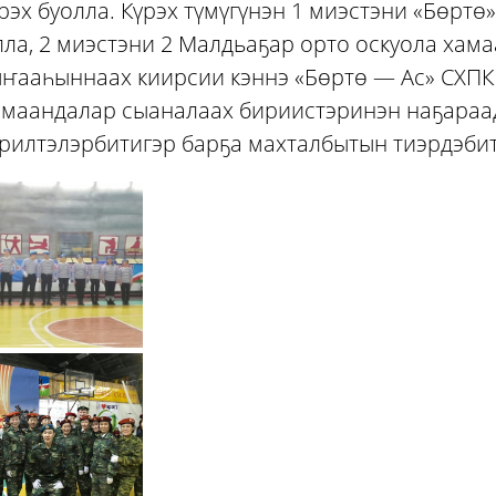
рэх буолла. Күрэх түмүгүнэн 1 миэстэни «Бөртө
ла, 2 миэстэни 2 Малдьаҕар орто оскуола хама
ҥааһыннаах киирсии кэннэ «Бөртө — Ас» СХПК
амаандалар сыаналаах бириистэринэн наҕара
рилтэлэрбитигэр барҕа махталбытын тиэрдэбит