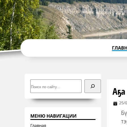
ГЛАВ
Поиск
Аҕа
25/
Бү
МЕНЮ НАВИГАЦИИ
т
Главная