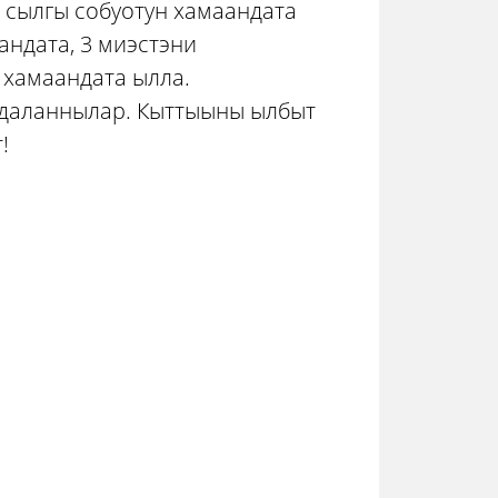
» сылгы собуотун хамаандата
андата, 3 миэстэни
 хамаандата ылла.
адаланнылар. Кыттыыны ылбыт
!