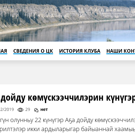
НАЯ
СВЕДЕНИЯ О ЦК
ИСТОРИЯ КЛУБА
НАШИ КОН
 дойду көмүскээччилэрин күнүгэ
02/2019
29
нет
гүн олунньу 22 күнүгэр Аҕа дойду көмүскээччил
эрилтэлэр икки ардыларыгар байыаннай хаамы