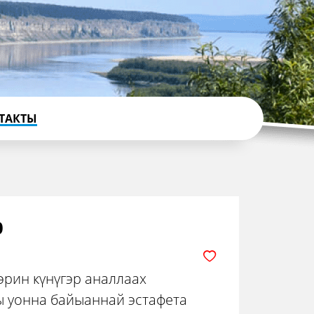
ТАКТЫ
р
эрин күнүгэр аналлаах
ы уонна байыаннай эстафета