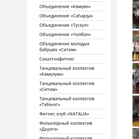
Объединение «Көмүөл»
Объединение «Саhарҕа»
Объединение «Тускул»
Объединение «Чолбон»
Объединение молодых
бабушек «Ситим»
Сахаэтнофитнес
Танцевальный коллектив
«Көмүлүөк»
Танцевальный коллектив
«Ситим»
Танцевальный коллектив
«Тэбэнэт»
Фитнес клуб «NATALIA»
Фольклорный коллектив
«Дьуогэ»
Фольклорный коллектив