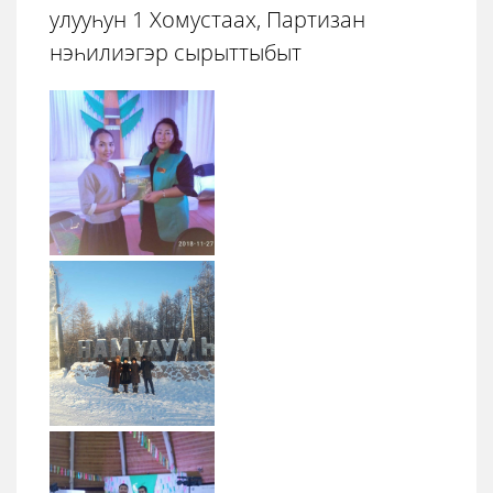
улууһун 1 Хомустаах, Партизан
нэһилиэгэр сырыттыбыт