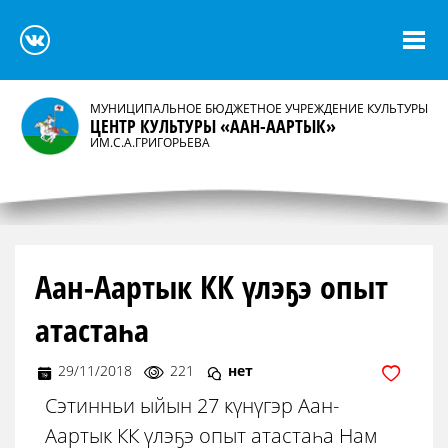
МУНИЦИПАЛЬНОЕ БЮДЖЕТНОЕ УЧРЕЖДЕНИЕ КУЛЬТУРЫ
ЦЕНТР КУЛЬТУРЫ «ААН-ААРТЫК»
ИМ.С.А.ГРИГОРЬЕВА
Аан-Аартык КК үлэҕэ опыт
атастаһа
29/11/2018
221
нет
Сэтинньи ыйын 27 күнүгэр Аан-
Аартык КК үлэҕэ опыт атастаһа Нам