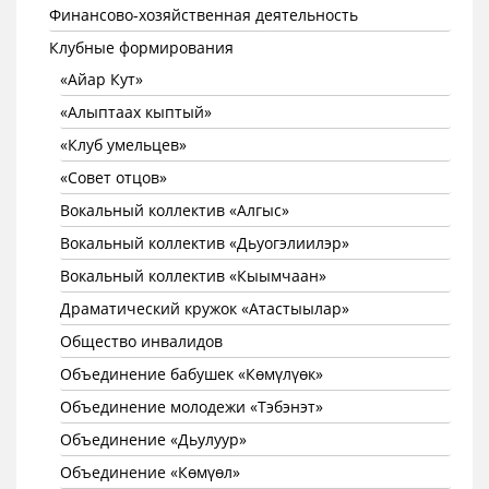
Финансово-хозяйственная деятельность
Клубные формирования
«Айар Кут»
«Алыптаах кыптый»
«Клуб умельцев»
«Совет отцов»
Вокальный коллектив «Алгыс»
Вокальный коллектив «Дьуогэлиилэр»
Вокальный коллектив «Кыымчаан»
Драматический кружок «Атастыылар»
Общество инвалидов
Объединение бабушек «Көмүлүөк»
Объединение молодежи «Тэбэнэт»
Объединение «Дьулуур»
Объединение «Көмүөл»