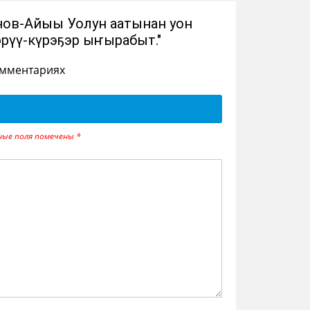
нов-Айыы Уолун аатынан уон
рүү-күрэҕэр ыҥырабыт."
омментариях
ные поля помечены
*