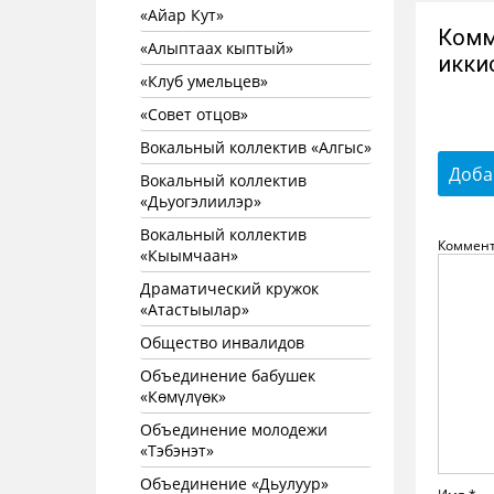
«Айар Кут»
Комм
«Алыптаах кыптый»
икки
«Клуб умельцев»
«Совет отцов»
Вокальный коллектив «Алгыс»
Доба
Вокальный коллектив
«Дьуогэлиилэр»
Вокальный коллектив
Коммен
«Кыымчаан»
Драматический кружок
«Атастыылар»
Общество инвалидов
Объединение бабушек
«Көмүлүөк»
Объединение молодежи
«Тэбэнэт»
Объединение «Дьулуур»