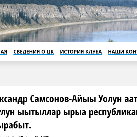
НАЯ
СВЕДЕНИЯ О ЦК
ИСТОРИЯ КЛУБА
НАШИ КОН
ксандр Самсонов-Айыы Уолун аа
улун ыытыллар ырыа республикан
ырабыт.