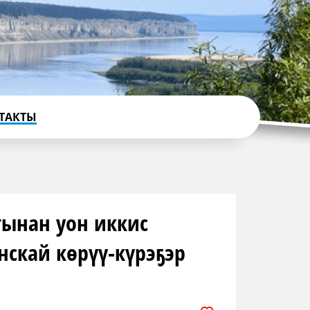
ТАКТЫ
тынан уон иккис
скай көрүү-күрэҕэр