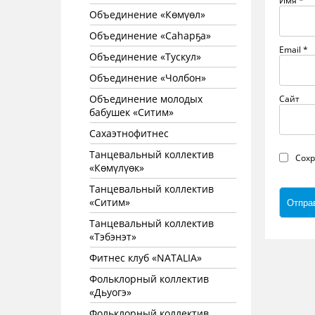
Имя
*
Объединение «Көмүөл»
Объединение «Саhарҕа»
Email
*
Объединение «Тускул»
Объединение «Чолбон»
Объединение молодых
Сайт
бабушек «Ситим»
Сахаэтнофитнес
Танцевальный коллектив
Сохр
«Көмүлүөк»
Танцевальный коллектив
«Ситим»
Танцевальный коллектив
«Тэбэнэт»
Фитнес клуб «NATALIA»
Фольклорный коллектив
«Дьуогэ»
Фольклорный коллектив