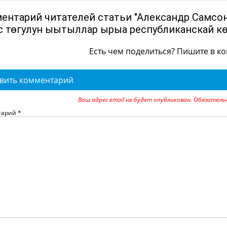
ентарий читателей статьи "Александр Самсо
с төгулун ыытыллар ырыа республиканскай кө
Есть чем поделиться? Пишите в к
вить комментарий
Ваш адрес email не будет опубликован.
Обязатель
тарий
*