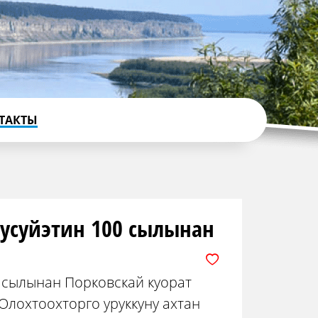
ТАКТЫ
уусуйэтин 100 сылынан
0 сылынан Порковскай куорат
Олохтоохторго уруккуну ахтан