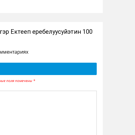
эр Ектееп еребелуусуйэтин 100
омментариях
ные поля помечены
*