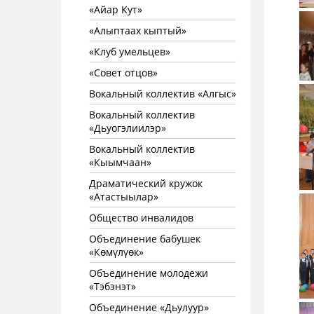
«Айар Кут»
«Алыптаах кыптый»
«Клуб умельцев»
«Совет отцов»
Вокальный коллектив «Алгыс»
Вокальный коллектив
«Дьуогэлиилэр»
Вокальный коллектив
«Кыымчаан»
Драматический кружок
«Атастыылар»
Общество инвалидов
Объединение бабушек
«Көмүлүөк»
Объединение молодежи
«Тэбэнэт»
Объединение «Дьулуур»