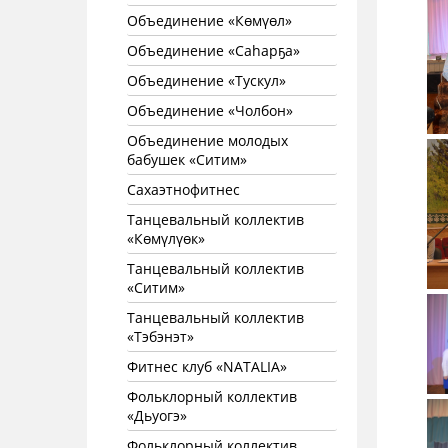
Объединение «Көмүөл»
Объединение «Саhарҕа»
Объединение «Тускул»
Объединение «Чолбон»
Объединение молодых
бабушек «Ситим»
Сахаэтнофитнес
Танцевальный коллектив
«Көмүлүөк»
Танцевальный коллектив
«Ситим»
Танцевальный коллектив
«Тэбэнэт»
Фитнес клуб «NATALIA»
Фольклорный коллектив
«Дьуогэ»
Фольклорный коллектив