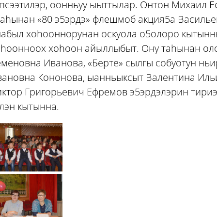
эпсээтилэр, оонньуу ыыттылар. Онтон Михаил 
ааhынан «80 э5эрдэ» флешмоб акция5а Василь
абыл хоhооннорунан оскуола о5олоро кытынны
оhоонноох хоhоон айыллыбыт. Ону таhынан оло
меновна Иванова, «Берте» сылгы собуотун ньи
вановна Кононова, ыанньыксыт Валентина Иль
ктор Григорьевич Ефремов э5эрдэлэрин тириэр
лэн кытынна.