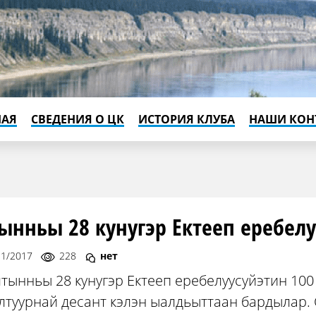
НАЯ
СВЕДЕНИЯ О ЦК
ИСТОРИЯ КЛУБА
НАШИ КОН
ынньы 28 кунугэр Ектееп еребел
11/2017
228
нет
тынньы 28 кунугэр Ектееп еребелуусуйэтин 10
лтуурнай десант кэлэн ыалдьыттаан бардылар. 