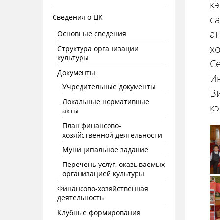
к
Сведения о ЦК
с
ан
Основные сведения
х
Структура организации
культуры
Се
Документы
И
Учредительные документы
Ви
Локальные нормативные
кэ
акты
План финансово-
хозяйственной деятельности
Муниципальное задание
Перечень услуг, оказываемых
организацией культуры
Финансово-хозяйственная
деятельность
Клубные формирования