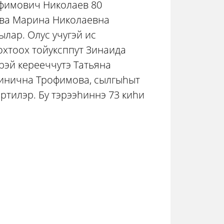
Ефимович Николаев 80
ева Марина Николаевна
лар. Олус учугэй ис
хтоох тойуксппут Зинаида
рэй керееччутэ Татьяна
инична Трофимова, сылгыhыт
тилэр. Бу тэрээhиннэ 73 киhи