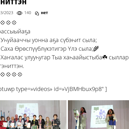
эниттэн
03/2023
140
нет
💠💠💠
рассыыйаҕа
 Уһуйааччы уонна аҕа сүбэһит сыла;
 Саха Өрөспүүблүкэтигэр Үлэ сыла;🌾
 Хаҥалас улууһугар Тыа хаһаайыстыба☘️ сылла
гэниттэн.
💠💠💠💠
otuwp type=»videos» id=»VjBMHbux9p8″ ]