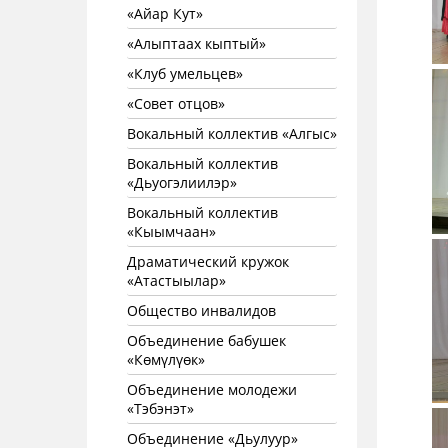
«Айар Кут»
«Алыптаах кыптый»
«Клуб умельцев»
«Совет отцов»
Вокальный коллектив «Алгыс»
Вокальный коллектив
«Дьуогэлиилэр»
Вокальный коллектив
«Кыымчаан»
Драматический кружок
«Атастыылар»
Общество инвалидов
Объединение бабушек
«Көмүлүөк»
Объединение молодежи
«Тэбэнэт»
Объединение «Дьулуур»