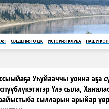
НАЯ
СВЕДЕНИЯ О ЦК
ИСТОРИЯ КЛУБА
НАШИ КОН
ссыыйаҕа Уһуйааччы уонна аҕа сү
спүүблүкэтигэр Үлэ сыла, Хаҥалас
аайыстыба сылларын арыйар үөр