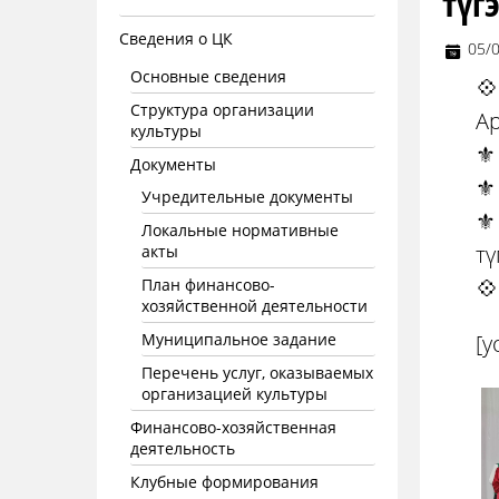
түг
Сведения о ЦК
05/
Основные сведения
💠
Структура организации
А
культуры
⚜️
Документы
⚜️
Учредительные документы
⚜️
Локальные нормативные
тү
акты
💠
План финансово-
хозяйственной деятельности
Муниципальное задание
[y
Перечень услуг, оказываемых
организацией культуры
Финансово-хозяйственная
деятельность
Клубные формирования