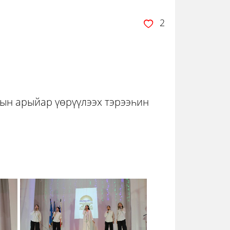
2
рын арыйар үөрүүлээх тэрээһин