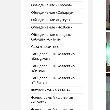
Объединение «Көмүөл»
Объединение «Саhарҕа»
Объединение «Тускул»
Объединение «Чолбон»
Объединение молодых
бабушек «Ситим»
Сахаэтнофитнес
Танцевальный коллектив
«Көмүлүөк»
Танцевальный коллектив
«Ситим»
Танцевальный коллектив
«Тэбэнэт»
Фитнес клуб «NATALIA»
Фольклорный коллектив
«Дьуогэ»
Фольклорный коллектив