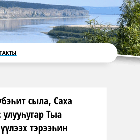
ТАКТЫ
бэһит сыла, Саха
 улууһугар Тыа
үүлээх тэрээһин