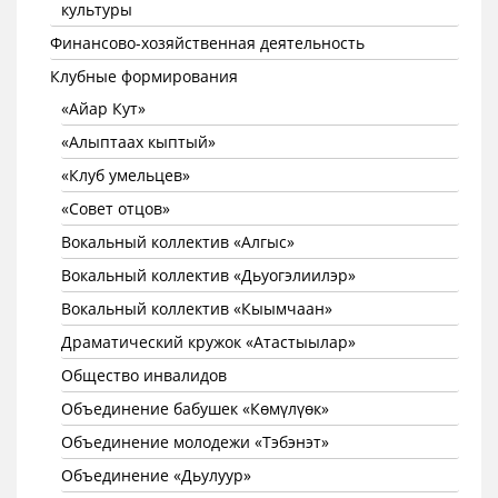
культуры
Финансово-хозяйственная деятельность
Клубные формирования
«Айар Кут»
«Алыптаах кыптый»
«Клуб умельцев»
«Совет отцов»
Вокальный коллектив «Алгыс»
Вокальный коллектив «Дьуогэлиилэр»
Вокальный коллектив «Кыымчаан»
Драматический кружок «Атастыылар»
Общество инвалидов
Объединение бабушек «Көмүлүөк»
Объединение молодежи «Тэбэнэт»
Объединение «Дьулуур»