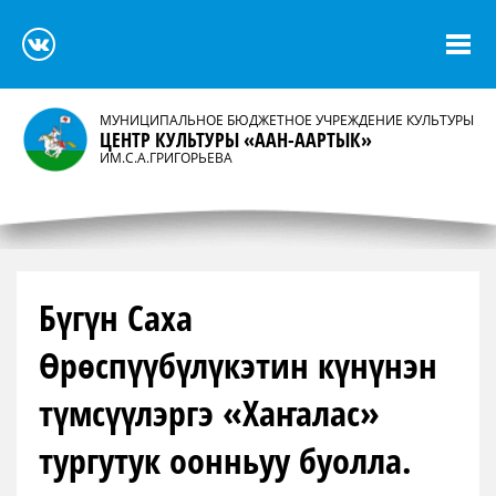
МУНИЦИПАЛЬНОЕ БЮДЖЕТНОЕ УЧРЕЖДЕНИЕ КУЛЬТУРЫ
ЦЕНТР КУЛЬТУРЫ «ААН-ААРТЫК»
ИМ.С.А.ГРИГОРЬЕВА
Бүгүн Саха
Өрөспүүбүлүкэтин күнүнэн
түмсүүлэргэ «Хаҥалас»
тургутук оонньуу буолла.