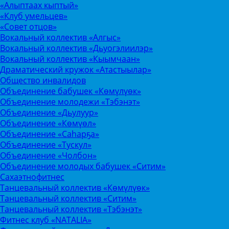
«Алыптаах кыптый»
«Клуб умельцев»
«Совет отцов»
Вокальный коллектив «Алгыс»
Вокальный коллектив «Дьуогэлиилэр»
Вокальный коллектив «Кыымчаан»
Драматический кружок «Атастыылар»
Общество инвалидов
Объединение бабушек «Көмүлүөк»
Объединение молодежи «Тэбэнэт»
Объединение «Дьулуур»
Объединение «Көмүөл»
Объединение «Саhарҕа»
Объединение «Тускул»
Объединение «Чолбон»
Объединение молодых бабушек «Ситим»
Сахаэтнофитнес
Танцевальный коллектив «Көмүлүөк»
Танцевальный коллектив «Ситим»
Танцевальный коллектив «Тэбэнэт»
Фитнес клуб «NATALIA»