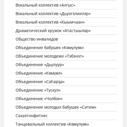
Вокальный коллектив «Алгыс»
Вокальный коллектив «Дьуогэлиилэр»
Вокальный коллектив «Кыымчаан»
Драматический кружок «Атастыылар»
Общество инвалидов
Объединение бабушек «Көмүлүөк»
Объединение молодежи «Тэбэнэт»
Объединение «Дьулуур»
Объединение «Көмүөл»
Объединение «Саhарҕа»
Объединение «Тускул»
Объединение «Чолбон»
Объединение молодых бабушек «Ситим»
Сахаэтнофитнес
Танцевальный коллектив «Көмүлүөк»