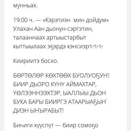
мунньах.
19:00 ч. — «Кэрэтиэн мин дойдум»
Улахан Аан дьонун-сэргэтин,
талааннаах артыыстарбыт
кыттыылаах эҕэрдэ кэнсиэр✨✨✨
Киириитэ босхо.
БӨРТӨЛӨР КӨХТӨӨХ БУОЛУОҔУҤ!
БИИР ДЬОРО КҮНҮ АЙМАХТАР,
ҮӨЛЭЭННЭЭХТЭР, ЫАЛЛЫЫ ДЬОН
БУКА БАРЫ БИИРГЭ АТААРЫАҔЫҤ
ДИЭН ЫҤЫРАБЫТ!
Биһиги күүспүт — биир сомоҕо