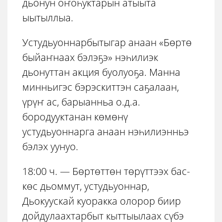
дьонун оҥоһуктарын атыыта
ыытыллыа.
Устудьуоннарбытыгар анаан «Бөртө
быйаҥнаах бэлэҕэ» нэһилиэк
дьонуттан акция буолуоҕа. Манна
минньигэс бэрэскиттэн саҕалаан,
үрүҥ ас, барыанньа о.д.а.
бородууктанан көмөнү
устудьуоннарга анаан нэһилиэнньэ
бэлэх уунуо.
18:00 ч. — Бөртөттөн төрүттээх бас-
көс дьоммут, устудьуоннар,
Дьокуускай куоракка олорор биир
дойдулаахтарбыт кыттыылаах сүбэ