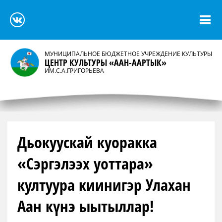
МУНИЦИПАЛЬНОЕ БЮДЖЕТНОЕ УЧРЕЖДЕНИЕ КУЛЬТУРЫ
ЦЕНТР КУЛЬТУРЫ «ААН-ААРТЫК»
ИМ.С.А.ГРИГОРЬЕВА
Дьокуускай куоракка
«Сэргэлээх уоттара»
култуура киинигэр Улахан
Аан күнэ ыытыллар!