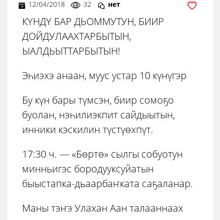
12/04/2018
32
нет
КҮНДҮ БАР ДЬОММУТУН, БИИР
ДОЙДУЛААХТАРБЫТЫН,
ЫАЛДЬЫТТАРБЫТЫН!
Эһиэхэ анаан, муус устар 10 күнүгэр
Бу күн бары түмсэн, биир сомоҕо
буолан, нэһилиэкпит сайдыытын,
инники кэскилин түстүөхпүт.
17:30 ч. — «Бөртө» сылгы собуотун
минньигэс бородууксуйатын
быыстапка-дьаарбаҥката саҕаланар.
Маны тэҥэ Улахан Аан талааннаах