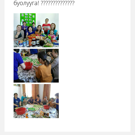
буолууга! ?‍?‍?‍??‍?‍?‍??‍?‍????