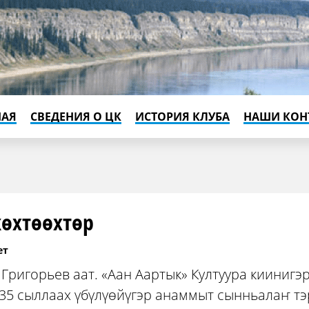
НАЯ
СВЕДЕНИЯ О ЦК
ИСТОРИЯ КЛУБА
НАШИ КОН
көхтөөхтөр
ет
 Григорьев аат. «Аан Аартык» Култуура киинигэ
35 сыллаах үбүлүөйүгэр анаммыт сынньалаҥ т