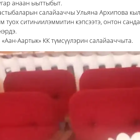
угар анаан ыыттыбыт.
астыбаларын салайааччы Ульяна Архипова кылг
м туох ситиһиилэммитин кэпсээтэ, онтон санда
эрдэ.
 «Аан-Аартык» КК түмсүүлэрин салайааччыта.