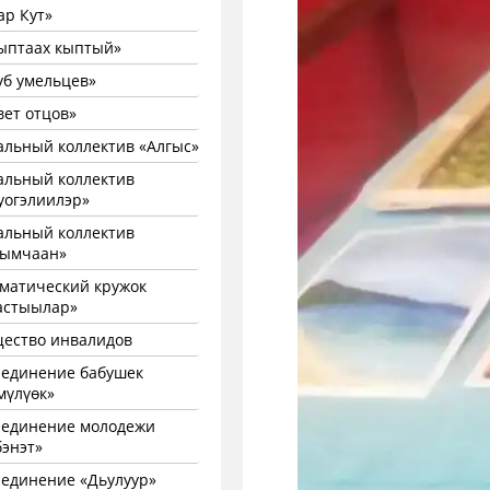
ар Кут»
ыптаах кыптый»
уб умельцев»
вет отцов»
альный коллектив «Алгыс»
альный коллектив
уогэлиилэр»
альный коллектив
ымчаан»
матический кружок
астыылар»
ество инвалидов
единение бабушек
мүлүөк»
единение молодежи
бэнэт»
единение «Дьулуур»