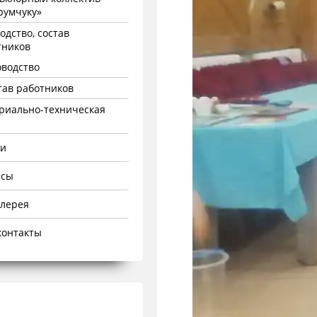
румчуку»
одство, состав
тников
оводство
тав работников
риально-техническая
ти
рсы
алерея
контакты