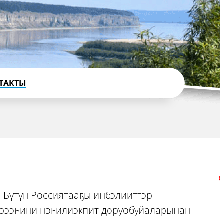
ТАКТЫ
р Бүтүн Россиятааҕы инбэлииттэр
эрээһини нэһилиэкпит доруобуйаларынан