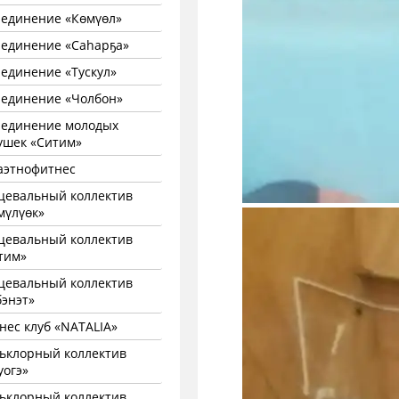
единение «Көмүөл»
единение «Саhарҕа»
единение «Тускул»
единение «Чолбон»
единение молодых
ушек «Ситим»
аэтнофитнес
цевальный коллектив
мүлүөк»
цевальный коллектив
тим»
цевальный коллектив
бэнэт»
нес клуб «NATALIA»
ьклорный коллектив
уогэ»
ьклорный коллектив