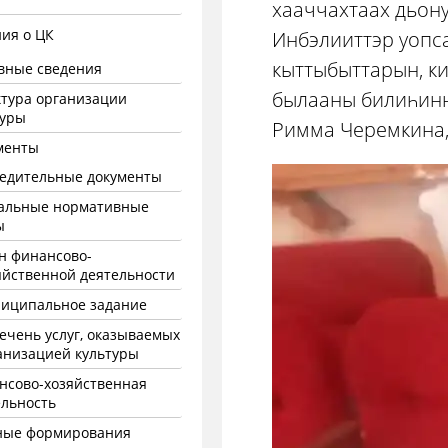
хааччахтаах дьон
ия о ЦК
Инбэлииттэр уопс
кыттыбыттарын, ки
вные сведения
былааны билиһинн
ктура организации
туры
Римма Черемкина,
менты
едительные документы
альные нормативные
ы
н финансово-
яйственной деятельности
иципальное задание
ечень услуг, оказываемых
анизацией культуры
нсово-хозяйственная
ельность
ные формирования