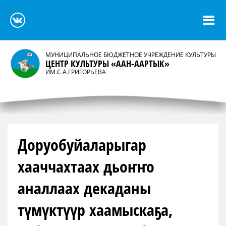
МУНИЦИПАЛЬНОЕ БЮДЖЕТНОЕ УЧРЕЖДЕНИЕ КУЛЬТУРЫ
ЦЕНТР КУЛЬТУРЫ «ААН-ААРТЫК»
ИМ.С.А.ГРИГОРЬЕВА
Доруобуйаларыгар
хааччахтаах дьоҥҥо
аналлаах декаданы
түмүктүүр хаамыскаҕа,