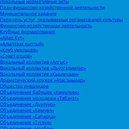
Локальные нормативные акты
План финансово-хозяйственной деятельности
Муниципальное задание
Перечень услуг, оказываемых организацией культуры
Финансово-хозяйственная деятельность
Клубные формирования
«Айар Кут»
«Алыптаах кыптый»
«Клуб умельцев»
«Совет отцов»
Вокальный коллектив «Алгыс»
Вокальный коллектив «Дьуогэлиилэр»
Вокальный коллектив «Кыымчаан»
Драматический кружок «Атастыылар»
Общество инвалидов
Объединение бабушек «Көмүлүөк»
Объединение молодежи «Тэбэнэт»
Объединение «Дьулуур»
Объединение «Көмүөл»
Объединение «Саhарҕа»
Объединение «Тускул»
Объединение «Чолбон»