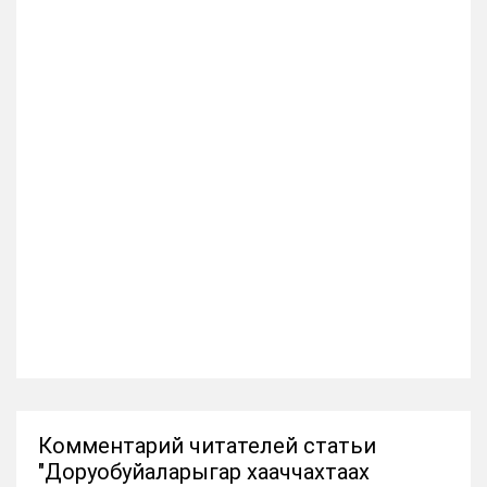
Комментарий читателей статьи
"Доруобуйаларыгар хааччахтаах