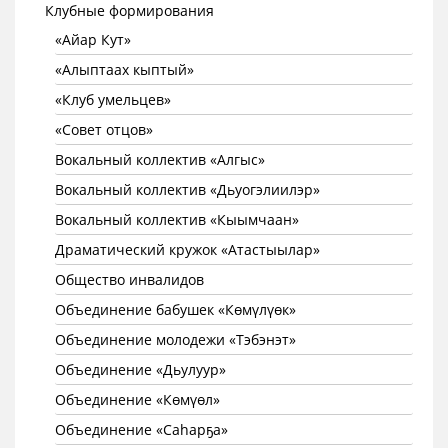
Клубные формирования
«Айар Кут»
«Алыптаах кыптый»
«Клуб умельцев»
«Совет отцов»
Вокальный коллектив «Алгыс»
Вокальный коллектив «Дьуогэлиилэр»
Вокальный коллектив «Кыымчаан»
Драматический кружок «Атастыылар»
Общество инвалидов
Объединение бабушек «Көмүлүөк»
Объединение молодежи «Тэбэнэт»
Объединение «Дьулуур»
Объединение «Көмүөл»
Объединение «Саhарҕа»