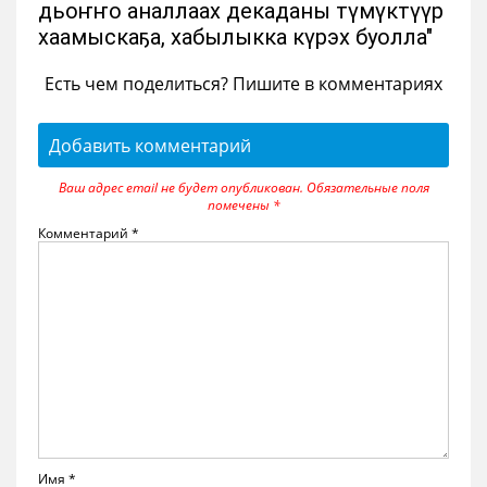
дьоҥҥо аналлаах декаданы түмүктүүр
хаамыскаҕа, хабылыкка күрэх буолла"
Есть чем поделиться? Пишите в комментариях
Добавить комментарий
Ваш адрес email не будет опубликован.
Обязательные поля
помечены
*
Комментарий
*
Имя
*