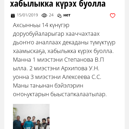
хабылыкка күрэх буолла
15/01/2019
24
нет
Ахсынньы 14 күнүгэр
доруобуйаларыгар хааччахтаах
дьоҥҥо аналлаах декаданы түмүктүүр
хаамыскаҕа, хабылыкка күрэх буолла.
Манна 1 миэстэни Степанова В.П
ылла. 2 миэстэни Архипова У.Н.
уонна 3 миэстэни Алексеева С.С.
Маны таһынан бэйэлэрин
оҥоһуктарын быыстапкалаатылар.