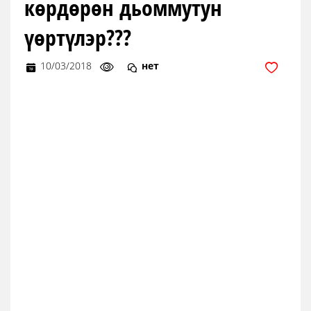
көрдөрөн дьоммутун
үөртүлэр???
10/03/2018
нет