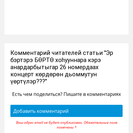
Комментарий читателей статьи "Эр
бэртэрэ БӨРТӨ хоһууннара кэрэ
анардарбытыгар 26 номердаах
концерт көрдөрөн дьоммутун
үөртүлэр???"
Есть чем поделиться? Пишите в комментариях
Добавить комментарий
Ваш адрес email не будет опубликован.
Обязательные поля
помечены
*