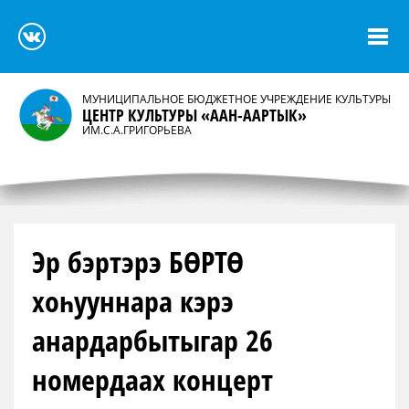
МУНИЦИПАЛЬНОЕ БЮДЖЕТНОЕ УЧРЕЖДЕНИЕ КУЛЬТУРЫ
ЦЕНТР КУЛЬТУРЫ «ААН-ААРТЫК»
ИМ.С.А.ГРИГОРЬЕВА
Эр бэртэрэ БӨРТӨ
хоһууннара кэрэ
анардарбытыгар 26
номердаах концерт