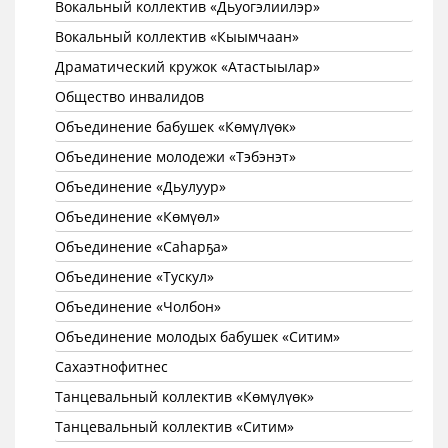
Вокальный коллектив «Дьуогэлиилэр»
Вокальный коллектив «Кыымчаан»
Драматический кружок «Атастыылар»
Общество инвалидов
Объединение бабушек «Көмүлүөк»
Объединение молодежи «Тэбэнэт»
Объединение «Дьулуур»
Объединение «Көмүөл»
Объединение «Саhарҕа»
Объединение «Тускул»
Объединение «Чолбон»
Объединение молодых бабушек «Ситим»
Сахаэтнофитнес
Танцевальный коллектив «Көмүлүөк»
Танцевальный коллектив «Ситим»