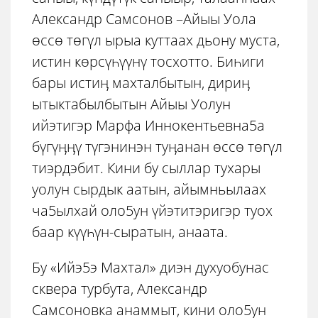
Александр Самсонов –Айыы Уола
ѳссѳ тѳгүл ырыа куттаах дьону муста,
истин кѳрсүһүүнү тосхотто. Биһиги
бары истиӊ махталбытын, дириӊ
ытыктабылбытын Айыы Уолун
ийэтигэр Марфа Иннокентьевна5а
бүгүӊӊү түгэнинэн туӊанан ѳссѳ тѳгүл
тиэрдэбит. Кини бу сыллар тухары
уолун сырдык аатын, айымньылаах
ча5ылхай оло5ун үйэтитэригэр туох
баар күүһүн-сыратын, анаата.
Бу «Ийэ5э Махтал» диэн духуобунас
сквера турбута, Александр
Самсоновка анаммыт, кини оло5ун