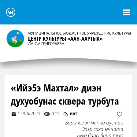
МУНИЦИПАЛЬНОЕ БЮДЖЕТНОЕ УЧРЕЖДЕНИЕ КУЛЬТУРЫ
ЦЕНТР КУЛЬТУРЫ «ААН-ААРТЫК»
ИМ.С.А.ГРИГОРЬЕВА
«Ийэ5э Махтал» диэн
духуобунас сквера турбута
13/06/2023
141
нет
Бары кэлэн манна мустан

Эдэр саха ыччата

Бука бары биир кэккэ
