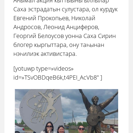
Аһымал акция кыттыыны ыллылар
Саха эстрадатын сулустара, ол курдук
Евгений Прокопьев, Николай
Андросов, Леонид Анциферов,
Георгий Белоусов уонна Саха Сирин
блогер кыргыттара, ону таһынан
нэһилиэк активистара.
[yotuwp type=»videos»
id=»TSvOBDqeB6k,t4PEI_AcVb8″ ]