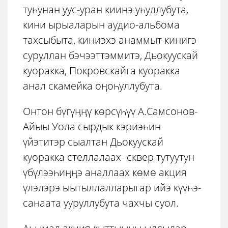
туһунан уус-уран киинэ уһуллубута,
кини ырыаларын аудио-альбома
тахсыбыта, киниэхэ анаммыт кинигэ
суруллан бэчээттэммитэ, Дьокуускай
куоракка, Покровскайга куоракка
анал скамейка оӊоһуллубута.
Онтон бүгүӊӊү кѳрсүһүү А.Самсонов-
Айыы Уола сырдык кэриэһин
үйэтитэр сыалтан Дьокуускай
куоракка стеллалаах- сквер тутуутун
үбүлээһиӊӊэ аналлаах кѳмѳ акция
үлэлэрэ ыытыллалларыгар ийэ күүһэ-
санаата ууруллубута чахчы суол.