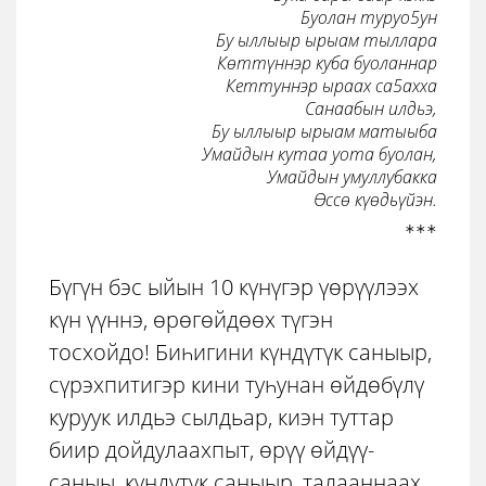
Буолан туруо5ун

Бу ыллыыр ырыам тыллара

Кѳттүннэр куба буоланнар

Кеттуннэр ыраах са5ахха

Санаабын илдьэ,

Бу ыллыыр ырыам матыыба

Умайдын кутаа уота буолан,

Умайдын умуллубакка

Өссѳ күѳдьүйэн.
Бүгүн бэс ыйын 10 күнүгэр үѳрүүлээх
күн үүннэ, ѳрѳгѳйдѳѳх түгэн
тосхойдо! Биһигини күндүтүк саныыр,
сүрэхпитигэр кини туһунан ѳйдѳбүлү
куруук илдьэ сылдьар, киэн туттар
биир дойдулаахпыт, ѳрүү ѳйдүү-
саныы, күндүтүк саныыр, талааннаах