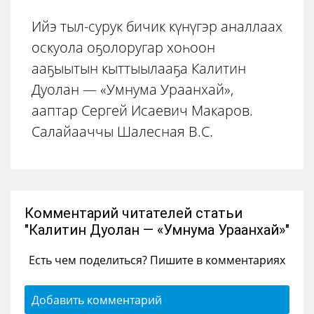
Ийэ тыл-сурук бичик күнүгэр аналлаах
оскуола оҕолоругар хоһоон
ааҕыытын кыттыылааҕа Калитин
Дуолан — «Умнума Ураанхай»,
ааптар Сергей Исаевич Макаров.
Салайааччы Шалесная В.С.
Комментарий читателей статьи
"Калитин Дуолан — «Умнума Ураанхай»"
Есть чем поделиться? Пишите в комментариях
Добавить комментарий