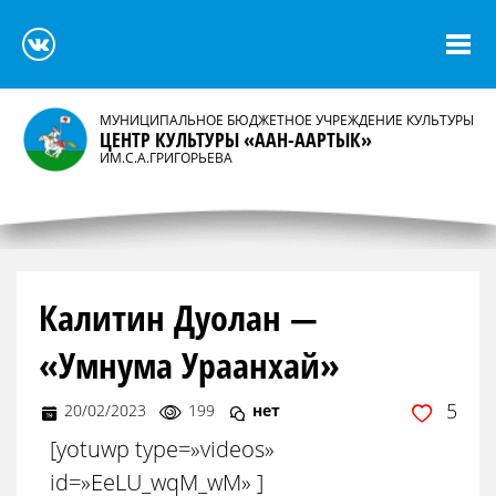
МУНИЦИПАЛЬНОЕ БЮДЖЕТНОЕ УЧРЕЖДЕНИЕ КУЛЬТУРЫ
ЦЕНТР КУЛЬТУРЫ «ААН-ААРТЫК»
ИМ.С.А.ГРИГОРЬЕВА
Калитин Дуолан —
«Умнума Ураанхай»
5
20/02/2023
199
нет
[yotuwp type=»videos»
id=»EeLU_wqM_wM» ]