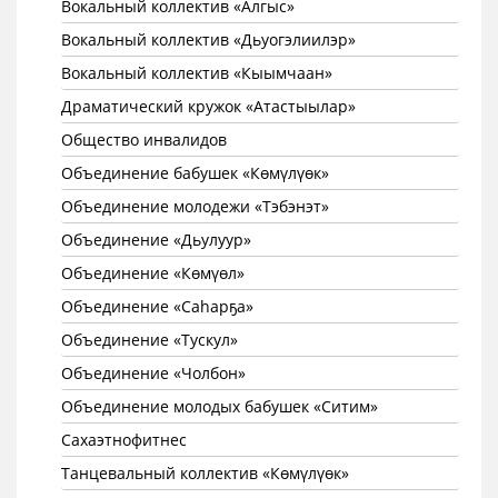
Вокальный коллектив «Алгыс»
Вокальный коллектив «Дьуогэлиилэр»
Вокальный коллектив «Кыымчаан»
Драматический кружок «Атастыылар»
Общество инвалидов
Объединение бабушек «Көмүлүөк»
Объединение молодежи «Тэбэнэт»
Объединение «Дьулуур»
Объединение «Көмүөл»
Объединение «Саhарҕа»
Объединение «Тускул»
Объединение «Чолбон»
Объединение молодых бабушек «Ситим»
Сахаэтнофитнес
Танцевальный коллектив «Көмүлүөк»