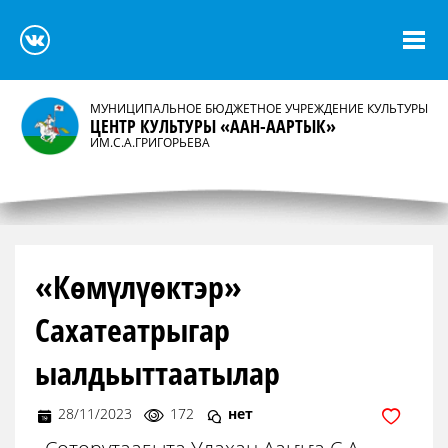
МУНИЦИПАЛЬНОЕ БЮДЖЕТНОЕ УЧРЕЖДЕНИЕ КУЛЬТУРЫ
ЦЕНТР КУЛЬТУРЫ «ААН-ААРТЫК»
ИМ.С.А.ГРИГОРЬЕВА
«Көмүлүөктэр»
Сахатеатрыгар
ыалдьыттаатылар
28/11/2023
172
нет