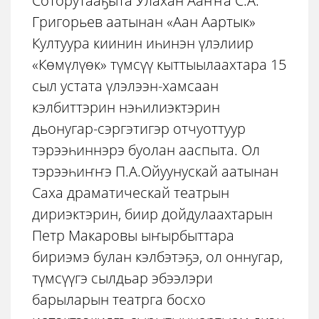
Соторутааҕыта Улахан Ааҥҥа С.А.
Григорьев аатынан «Аан Аартык»
Култуура киинин иһинэн үлэлиир
«Көмүлүөк» түмсүү кыттыылаахтара 15
сыл устата үлэлээн-хамсаан
кэлбиттэрин нэһилиэктэрин
дьонугар-сэргэтигэр отчуоттуур
тэрээһиннэрэ буолан ааспыта. Ол
тэрээһиҥҥэ П.А.Ойуунускай аатынан
Саха драматическай театрын
дириэктэрин, биир дойдулаахтарын
Петр Макаровы ыҥырбыттара
бириэмэ булан кэлбэтэҕэ, ол оннугар,
түмсүүгэ сылдьар эбээлэри
барыларын театрга босхо