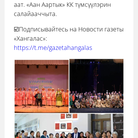
аат. «Аан Аартык» КК түмсүүлэрин
салайааччыта.
☑️Подписывайтесь на Новости газеты
«Хангалас»:
https://t.me/gazetahangalas