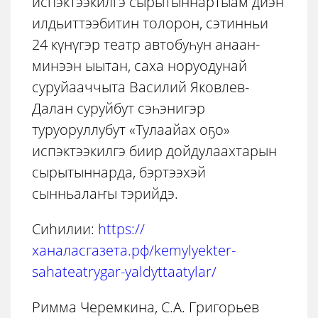
испэктээкилгэ сырытыннартыам диэн
илдьиттээбитин толорон, сэтинньи
24 күнүгэр театр автобуһун анаан-
минээн ыытан, саха норуодунай
суруйааччыта Василий Яковлев-
Далан суруйбут сэһэнигэр
туруоруллубут «Тулаайах оҕо»
испэктээкилгэ биир дойдулаахтарын
сырытыннарда, бэртээхэй
сынньалаҥы тэрийдэ.
Сиhилии:
https://
ханаласгазета.рф/kemylyekter-
sahateatrygar-yaldyttaatylar/
Римма Черемкина, С.А. Григорьев