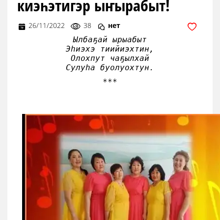
киэһэтигэр ыҥырабыт!
26/11/2022
38
нет
Ылбаҕай ырыабыт

Эһиэхэ тиийиэхтин,

Олохпут чаҕылхай

Сулуһа буолуохтун.