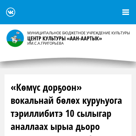
МУНИЦИПАЛЬНОЕ БЮДЖЕТНОЕ УЧРЕЖДЕНИЕ КУЛЬТУРЫ
ЦЕНТР КУЛЬТУРЫ «ААН-ААРТЫК»
ИМ.С.А.ГРИГОРЬЕВА
«Көмүс дорҕоон»
вокальнай бөлөх куруһуога
тэриллибитэ 10 сылыгар
аналлаах ырыа дьоро