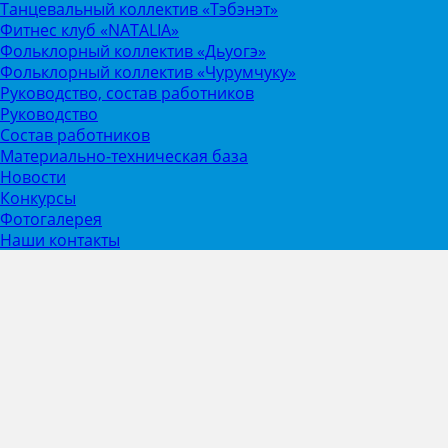
Танцевальный коллектив «Тэбэнэт»
Фитнес клуб «NATALIA»
Фольклорный коллектив «Дьуогэ»
Фольклорный коллектив «Чурумчуку»
Руководство, состав работников
Руководство
Состав работников
Материально-техническая база
Новости
Конкурсы
Фотогалерея
Наши контакты