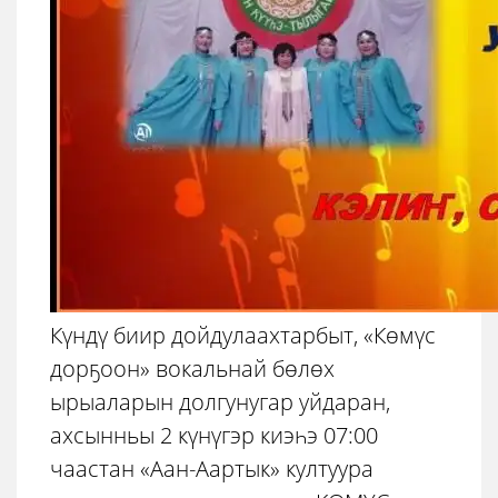
Күндү биир дойдулаахтарбыт, «Көмүс
дорҕоон» вокальнай бөлөх
ырыаларын долгунугар уйдаран,
ахсынньы 2 күнүгэр киэһэ 07:00
чаастан «Аан-Аартык» култуура