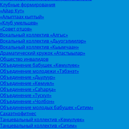
Клубные формирования
«Айар Кут»
«Алыптаах кыптый»
«Клуб умельцев»
«Совет отцов»
Вокальный коллектив «Алгыс»
Вокальный коллектив «Дьуогэлиилэр»
Вокальный коллектив «Кыымчаан»
Драматический кружок «Атастыылар»
Общество инвалидов
Объединение бабушек «Көмүлүөк»
Объединение молодежи «Тэбэнэт»
Объединение «Дьулуур»
Объединение «Көмүөл»
Объединение «Саhарҕа»
Объединение «Тускул»
Объединение «Чолбон»
Объединение молодых бабушек «Ситим»
Сахаэтнофитнес
Танцевальный коллектив «Көмүлүөк»
Танцевальный коллектив «Ситим»