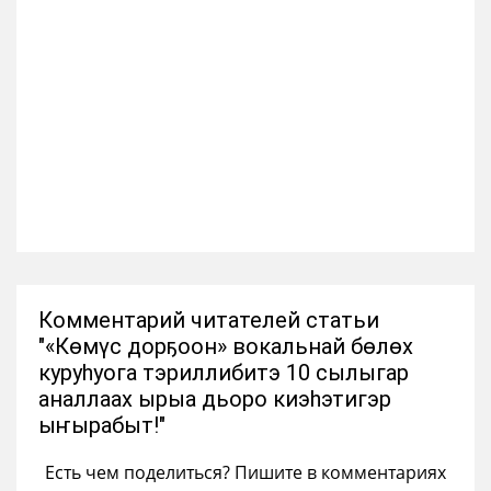
Комментарий читателей статьи
"«Көмүс дорҕоон» вокальнай бөлөх
куруһуога тэриллибитэ 10 сылыгар
аналлаах ырыа дьоро киэһэтигэр
ыҥырабыт!"
Есть чем поделиться? Пишите в комментариях