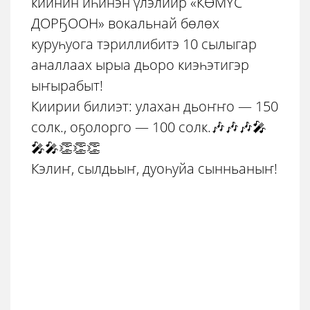
киинин иһинэн үлэлиир «КӨМҮС
ДОРҔООН» вокальнай бөлөх
куруһуога тэриллибитэ 10 сылыгар
аналлаах ырыа дьоро киэһэтигэр
ыҥырабыт!
Киирии билиэт: улахан дьоҥҥо — 150
солк., оҕолорго — 100 солк.🎶🎶🎶🎤
🎤🎤👏👏👏
Кэлиҥ, сылдьыҥ, дуоһуйа сынньаныҥ!