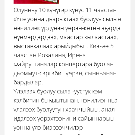
Олунньу 10 күнүгэр күнүс 11 чаастан
«Үлэ уонна дьарыктаах буолуу» сылын
нэһилиэк үрдүнэн үөрэн-көтөн эҕэрдэ
нүөмэрдэрдээх, маастар кылаастаах,
выставкалаах арыйдыбыт. Киэһээ 5
чаастан Розалина, Ирена
Файрушиналар концертара буолан
дьоммут-сэргэбит үөрэн, сынньанан
бардылар.
Үлэлээх буолуу сыла -уустук кэм
кэлбитин быһыытынан, нэһилиэнньэ
үлэлээх буолуутун хааччыйыы, анал
идэлээх үөрэхтээһини сайыннарыы
уонна үлэ биэрээччилэр