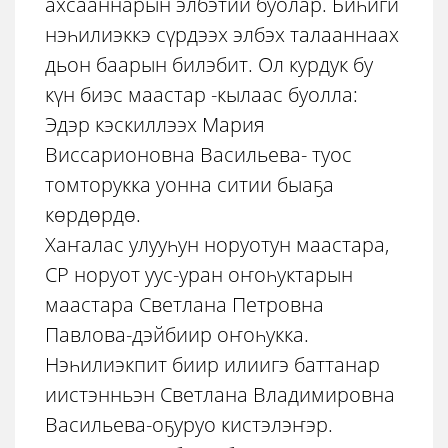
ахсааннарын элбэтии буолар. Биһиги
нэһилиэккэ сүрдээх элбэх талааннаах
дьон баарын билэбит. Ол курдук бу
күн биэс маастар -кылаас буолла:
Эдэр кэскиллээх Мария
Виссарионовна Васильева- туос
томторукка уонна ситии быаҕа
көрдөрдө.
Хаҥалас улууһун норуотун маастара,
СР норуот уус-уран оҥоһуктарын
маастара Светлана Петровна
Павлова-дэйбиир оҥоһукка.
Нэһилиэкпит биир илиигэ баттанар
иистэнньэн Светлана Владимировна
Васильева-оҕуруо кистэлэҥэр.