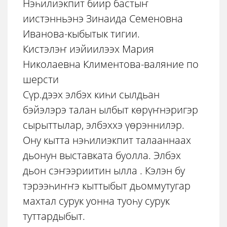
Нэһилиэкпит биир бастыҥ
иистэнньэнэ Зинаида Семеновна
Иванова-кыбытык тигии.
Кистэлэҥ иэйиилээх Мария
Николаевна Климентова-валяние по
шерсти
Сүр.дээх элбэх киһи сылдьан
бэйэлэрэ талан ылбыт көрүҥнэригэр
сырыттылар, элбэххэ үөрэннилэр.
Ону кытта нэһилиэкпит талааннаах
дьонун выставката буолла. Элбэх
дьон сэҥээриитин ылла . Кэлэн бу
тэрээһиҥҥэ кыттыбыт дьоммутугар
махтал сурук уонна туоһу сурук
туттардыбыт.