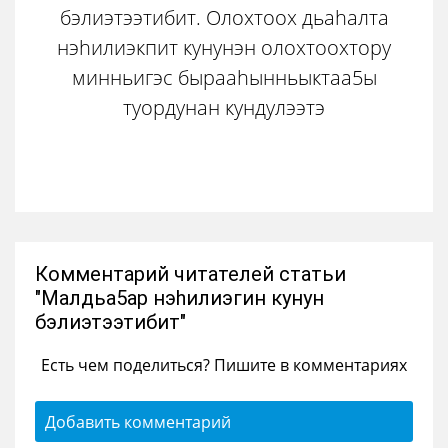
бэлиэтээтибит. Олохтоох дьаhалта
нэhилиэкпит кунунэн олохтоохтору
минньигэс бырааhынньыктаа5ы
туордунан кундулээтэ
Комментарий читателей статьи
"Малдьа5ар нэhилиэгин кунун
бэлиэтээтибит"
Есть чем поделиться? Пишите в комментариях
Добавить комментарий