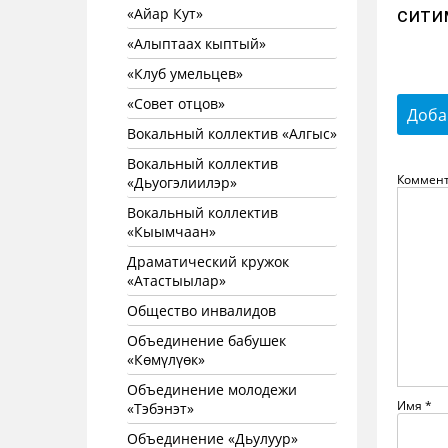
сити
«Айар Кут»
«Алыптаах кыптый»
«Клуб умельцев»
«Совет отцов»
Доба
Вокальный коллектив «Алгыс»
Вокальный коллектив
Коммен
«Дьуогэлиилэр»
Вокальный коллектив
«Кыымчаан»
Драматический кружок
«Атастыылар»
Общество инвалидов
Объединение бабушек
«Көмүлүөк»
Объединение молодежи
Имя
*
«Тэбэнэт»
Объединение «Дьулуур»