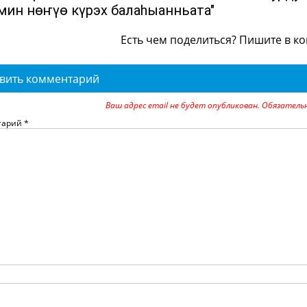
мин нөҥүө күрэх балаһыанньата"
Есть чем поделиться? Пишите в к
вить комментарий
Ваш адрес email не будет опубликован.
Обязатель
тарий
*