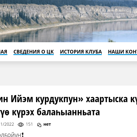
НАЯ
СВЕДЕНИЯ О ЦК
ИСТОРИЯ КЛУБА
НАШИ КОН
н Ийэм курдукпун» хаартыска к
үө күрэх балаһыанньата
11/2022
151
нет
олҕойуҥ❗