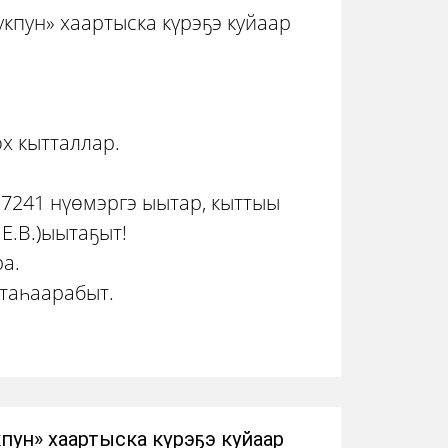
кпун» хаартыска күрэҕэ куйаар
ох кытталлар.
7241 нүөмэргэ ыытар, кыттыы
Е.В.)ыытаҕыт!
а.
 таһаарабыт.
ун» хаартыска күрэҕэ куйаар