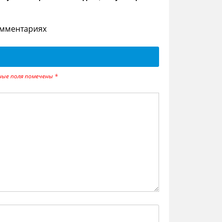
омментариях
ные поля помечены
*