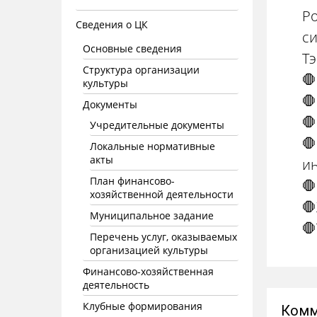
Ро
Сведения о ЦК
си
Основные сведения
Тэ
Структура организации
🛑
культуры
🛑
Документы
🛑
Учредительные документы

Локальные нормативные
акты
иһ
План финансово-

хозяйственной деятельности
🛑
Муниципальное задание
🛑
Перечень услуг, оказываемых
организацией культуры
Финансово-хозяйственная
деятельность
Клубные формирования
Комм