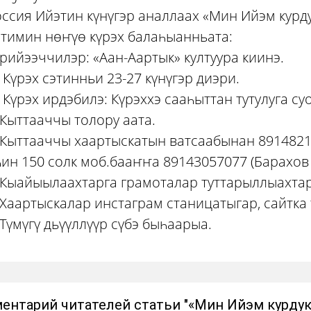
ссия Ийэтин күнүгэр аналлаах «Мин Ийэм курду
тимин нөҥүө күрэх балаһыанньата:
рийээччилэр: «Аан-Аартык» култуура киинэ.
 Күрэх сэтинньи 23-27 күнүгэр диэри.
 Күрэх ирдэбилэ: Күрэххэ сааһыттан тутулуга су
Кыттааччы толору аата.
Кыттааччы хаартыскатын ватсаабынан 8914821
ин 150 солк моб.бааҥҥа 89143057077 (Барахов 
Кыайыылаахтарга грамоталар туттарыллыахтар
Хаартыскалар инстаграм станицатыгар, сайтка
Түмүгү дьүүллүүр сүбэ быһаарыа.
ентарий читателей статьи "«Мин Ийэм курдукп