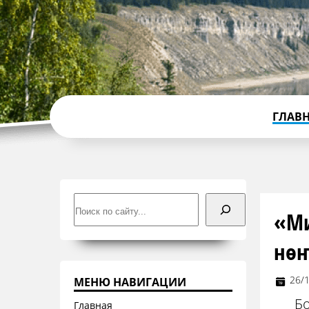
ГЛАВ
Поиск
«Ми
нөҥ
26/
МЕНЮ НАВИГАЦИИ
Б
Главная