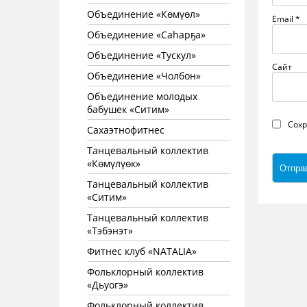
Объединение «Көмүөл»
Email
*
Объединение «Саhарҕа»
Объединение «Тускул»
Сайт
Объединение «Чолбон»
Объединение молодых
бабушек «Ситим»
Сохр
Сахаэтнофитнес
Танцевальный коллектив
«Көмүлүөк»
Танцевальный коллектив
«Ситим»
Танцевальный коллектив
«Тэбэнэт»
Фитнес клуб «NATALIA»
Фольклорный коллектив
«Дьуогэ»
Фольклорный коллектив