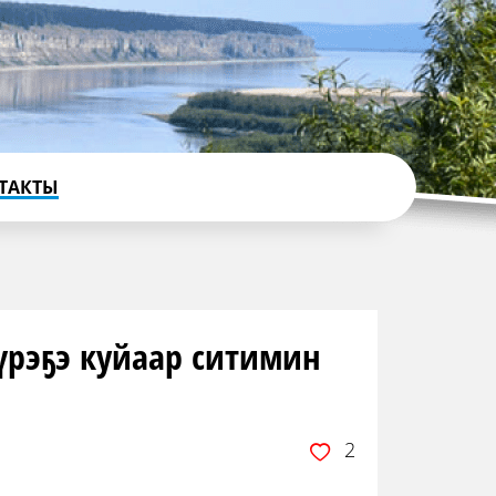
ТАКТЫ
үрэҕэ куйаар ситимин
2