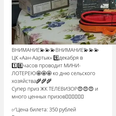
ВНИМАНИЕ💫💫💫ВНИМАНИЕ💫💫💫
ЦК «Аан-Аартык» 9️⃣декабря в
1️⃣8️⃣часов проводит МИНИ-
ЛОТЕРЕЮ🤩🤩🤩 ко дню сельского
хозяйства🌾🌾🌾
Супер приз ЖК ТЕЛЕВИЗОР😍😍😍 и
много ценных призов👍🏼👍🏼👍🏼
✅Цена билета: 350 рублей