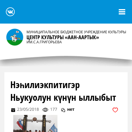
МУНИЦИПАЛЬНОЕ БЮДЖЕТНОЕ УЧРЕЖДЕНИЕ КУЛЬТУРЫ
ЦЕНТР КУЛЬТУРЫ «ААН-ААРТЫК»
ИМ.С.А.ГРИГОРЬЕВА
Нэһилиэкпитигэр
Ньукуолун күнүн ыллыбыт
23/05/2018
177
нет