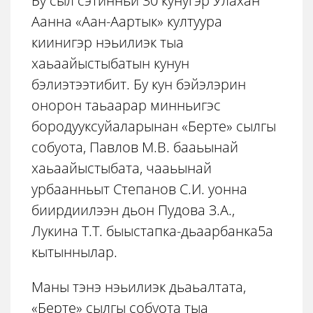
Бу сыл сэтинньи 30 кунугэр Улахан
Аанна «Аан-Аартык» култуура
киинигэр нэьилиэк тыа
хаьаайыстыбатын кунун
бэлиэтээтибит. Бу кун бэйэлэрин
онорон таьаарар минньигэс
бородууксуйаларынан «Берте» сылгы
собуота, Павлов М.В. бааьынай
хаьаайыстыбата, чааьынай
урбаанньыт Степанов С.И. уонна
биирдиилээн дьон Пудова З.А.,
Лукина Т.Т. быыстапка-дьаарбанка5а
кытыннылар.
Маны тэнэ нэьилиэк дьаьалтата,
«Берте» сылгы собуота тыа