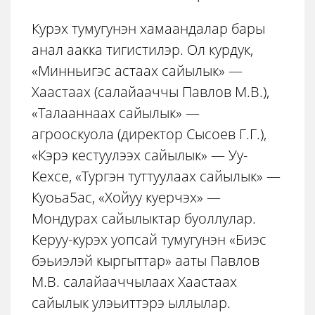
Курэх тумугунэн хамаандалар бары
анал аакка тигистилэр. Ол курдук,
«Минньигэс астаах сайылык» —
Хаастаах (салайааччы Павлов М.В.),
«Талааннаах сайылык» —
агрооскуола (директор Сысоев Г.Г.),
«Кэрэ кестуулээх сайылык» — Уу-
Кехсе, «Тургэн туттуулаах сайылык» —
Куоьа5ас, «Хойуу куерчэх» —
Мондурах сайылыктар буоллулар.
Керуу-курэх уопсай тумугунэн «Биэс
бэьиэлэй кыргыттар» ааты Павлов
М.В. салайааччылаах Хаастаах
сайылык улэьиттэрэ ыллылар.