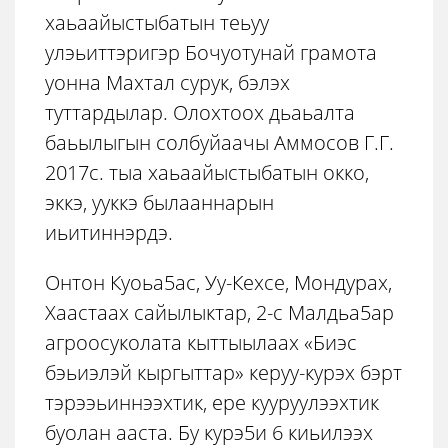
хаьаайыстыбатын теьуу
улэьиттэригэр Бочуотунай грамота
уонна Махтал сурук, бэлэх
туттардылар. Олохтоох дьаьалта
баьылыгын солбуйаачы Аммосов Г.Г.
2017с. тыа хаьаайыстыбатын окко,
эккэ, ууккэ былааннарын
иьитиннэрдэ.
Онтон Куоьа5ас, Уу-Кехсе, Мондурах,
Хаастаах сайылыктар, 2-с Малдьа5ар
агроосуколата кыттыылаах «Биэс
бэьиэлэй кыргыттар» керуу-курэх бэрт
тэрээьиннээхтик, ере кууруулээхтик
буолан ааста. Бу курэ5и 6 киьилээх