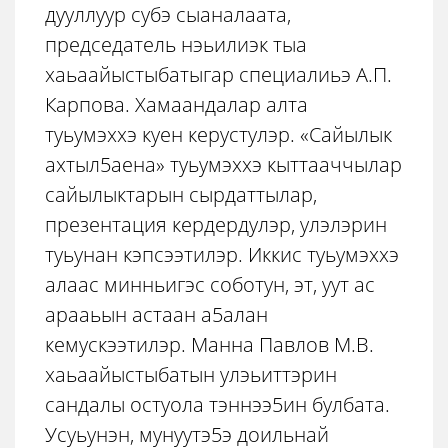
дууллуур субэ сыаналаата,
председатель нэьилиэк тыа
хаьаайыстыбатыгар специалиьэ А.П.
Карпова. Хамаандалар алта
туьумэххэ куен керустулэр. «Сайылык
ахтыл5аена» туьумэххэ кыттааччылар
сайылыктарын сырдаттылар,
презентация кердердулэр, улэлэрин
туьунан кэпсээтилэр. Иккис туьумэххэ
алаас минньигэс соботун, эт, уут ас
арааьын астаан а5алан
кемускээтилэр. Манна Павлов М.В.
хаьаайыстыбатын улэьиттэрин
сандалы остуола тэннээ5ин булбата.
Усуьунэн, мунуутэ5э доильнай