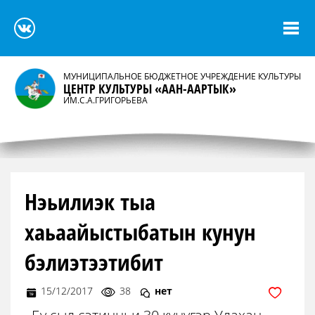
МУНИЦИПАЛЬНОЕ БЮДЖЕТНОЕ УЧРЕЖДЕНИЕ КУЛЬТУРЫ
ЦЕНТР КУЛЬТУРЫ «ААН-ААРТЫК»
ИМ.С.А.ГРИГОРЬЕВА
Нэьилиэк тыа
хаьаайыстыбатын кунун
бэлиэтээтибит
15/12/2017
38
нет