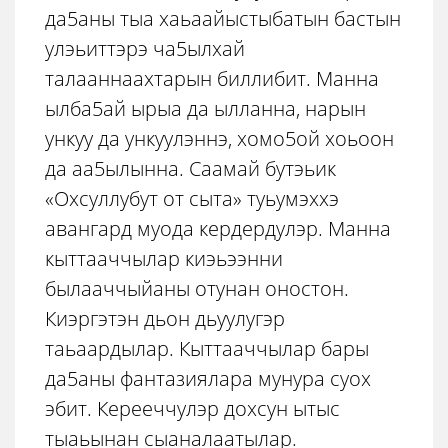
да5аны тыа хаьаайыстыбатын бастын
улэьиттэрэ ча5ылхай
талааннаахтарын биллибит. Манна
ылба5ай ырыа да ылланна, нарын
ункуу да ункуулэннэ, хомо5ой хоьоон
да аа5ылынна. Саамай бутэьик
«Охсуллубут от сыта» туьумэххэ
авангард муода кердердулэр. Манна
кыттааччылар киэьээнни
былааччыйаны отунан оностон.
Киэргэтэн дьон дьуулугэр
таьаардылар. Кыттааччылар бары
да5аны фантазиялара мунура суох
эбит. Керееччулэр дохсун ытыс
тыаьынан сыаналаатылар.