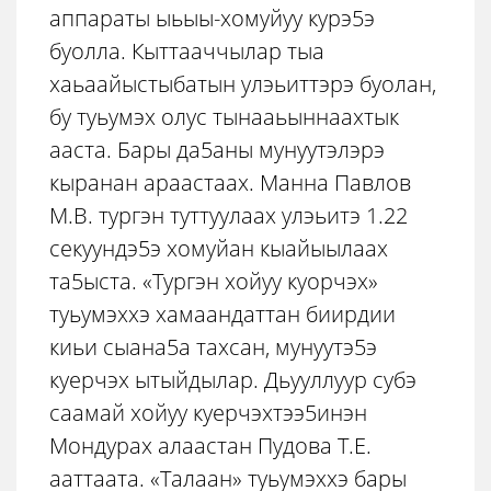
аппараты ыьыы-хомуйуу курэ5э
буолла. Кыттааччылар тыа
хаьаайыстыбатын улэьиттэрэ буолан,
бу туьумэх олус тынааьыннаахтык
ааста. Бары да5аны мунуутэлэрэ
кыранан араастаах. Манна Павлов
М.В. тургэн туттуулаах улэьитэ 1.22
секуундэ5э хомуйан кыайыылаах
та5ыста. «Тургэн хойуу куорчэх»
туьумэххэ хамаандаттан биирдии
киьи сыана5а тахсан, мунуутэ5э
куерчэх ытыйдылар. Дьууллуур субэ
саамай хойуу куерчэхтээ5инэн
Мондурах алаастан Пудова Т.Е.
ааттаата. «Талаан» туьумэххэ бары