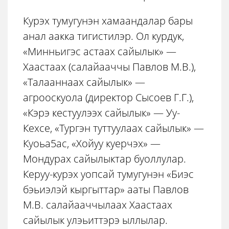
Курэх тумугунэн хамаандалар бары
анал аакка тигистилэр. Ол курдук,
«Минньигэс астаах сайылык» —
Хаастаах (салайааччы Павлов М.В.),
«Талааннаах сайылык» —
агрооскуола (директор Сысоев Г.Г.),
«Кэрэ кестуулээх сайылык» — Уу-
Кехсе, «Тургэн туттуулаах сайылык» —
Куоьа5ас, «Хойуу куерчэх» —
Мондурах сайылыктар буоллулар.
Керуу-курэх уопсай тумугунэн «Биэс
бэьиэлэй кыргыттар» ааты Павлов
М.В. салайааччылаах Хаастаах
сайылык улэьиттэрэ ыллылар.