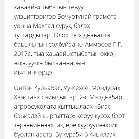
хаьаайыстыбатын теьуу
улэьиттэригэр Бочуотунай грамота
уонна Махтал сурук, бэлэх
туттардылар. Олохтоох дьаьалта
баьылыгын солбуйаачы Аммосов Г.Г.
2017с. тыа хаьаайыстыбатын окко,
эккэ, ууккэ былааннарын
иьитиннэрдэ.
Онтон Куоьа5ас, Уу-Кехсе, Мондурах,
Хаастаах сайылыктар, 2-с Малдьа5ар
агроосуколата кыттыылаах «Биэс
бэьиэлэй кыргыттар» керуу-курэх бэрт
тэрээьиннээхтик, ере кууруулээхтик
буолан ааста. Бу курэ5и 6 киьилээх