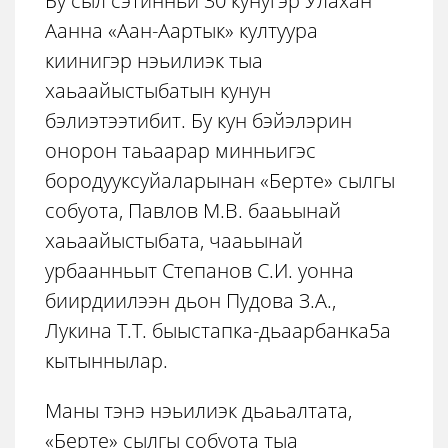
Бу сыл сэтинньи 30 кунугэр Улахан
Аанна «Аан-Аартык» култуура
киинигэр нэьилиэк тыа
хаьаайыстыбатын кунун
бэлиэтээтибит. Бу кун бэйэлэрин
онорон таьаарар минньигэс
бородууксуйаларынан «Берте» сылгы
собуота, Павлов М.В. бааьынай
хаьаайыстыбата, чааьынай
урбаанньыт Степанов С.И. уонна
биирдиилээн дьон Пудова З.А.,
Лукина Т.Т. быыстапка-дьаарбанка5а
кытыннылар.
Маны тэнэ нэьилиэк дьаьалтата,
«Берте» сылгы собуота тыа