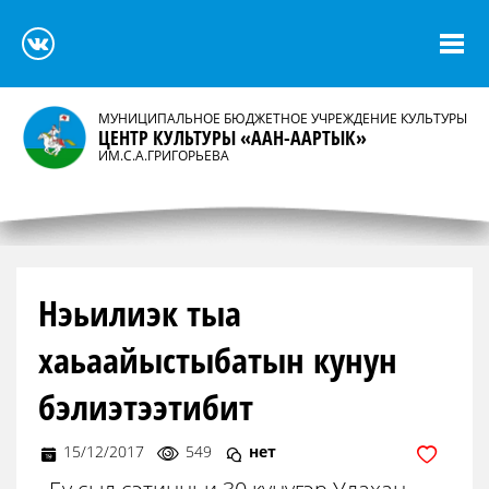
МУНИЦИПАЛЬНОЕ БЮДЖЕТНОЕ УЧРЕЖДЕНИЕ КУЛЬТУРЫ
ЦЕНТР КУЛЬТУРЫ «ААН-ААРТЫК»
ИМ.С.А.ГРИГОРЬЕВА
Нэьилиэк тыа
хаьаайыстыбатын кунун
бэлиэтээтибит
15/12/2017
549
нет