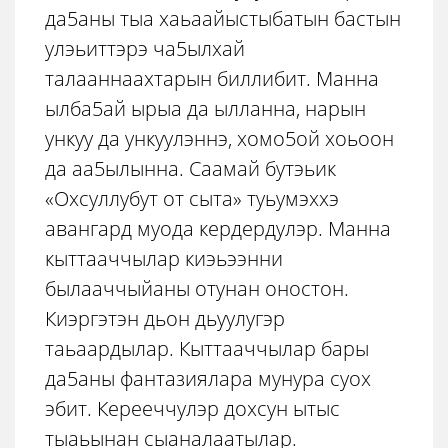
да5аны тыа хаьаайыстыбатын бастын
улэьиттэрэ ча5ылхай
талааннаахтарын биллибит. Манна
ылба5ай ырыа да ылланна, нарын
ункуу да ункуулэннэ, хомо5ой хоьоон
да аа5ылынна. Саамай бутэьик
«Охсуллубут от сыта» туьумэххэ
авангард муода кердердулэр. Манна
кыттааччылар киэьээнни
былааччыйаны отунан оностон.
Киэргэтэн дьон дьуулугэр
таьаардылар. Кыттааччылар бары
да5аны фантазиялара мунура суох
эбит. Керееччулэр дохсун ытыс
тыаьынан сыаналаатылар.