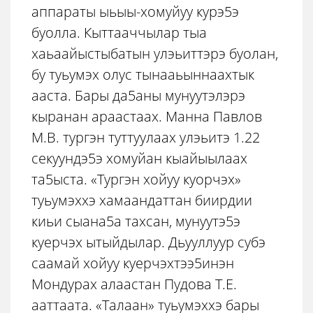
аппараты ыьыы-хомуйуу курэ5э
буолла. Кыттааччылар тыа
хаьаайыстыбатын улэьиттэрэ буолан,
бу туьумэх олус тынааьыннаахтык
ааста. Бары да5аны мунуутэлэрэ
кыранан араастаах. Манна Павлов
М.В. тургэн туттуулаах улэьитэ 1.22
секуундэ5э хомуйан кыайыылаах
та5ыста. «Тургэн хойуу куорчэх»
туьумэххэ хамаандаттан биирдии
киьи сыана5а тахсан, мунуутэ5э
куерчэх ытыйдылар. Дьууллуур субэ
саамай хойуу куерчэхтээ5инэн
Мондурах алаастан Пудова Т.Е.
ааттаата. «Талаан» туьумэххэ бары