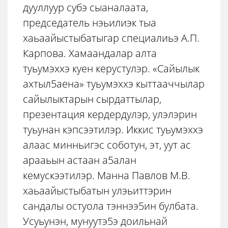
дууллуур субэ сыаналаата,
председатель нэьилиэк тыа
хаьаайыстыбатыгар специалиьэ А.П.
Карпова. Хамаандалар алта
туьумэххэ куен керустулэр. «Сайылык
ахтыл5аена» туьумэххэ кыттааччылар
сайылыктарын сырдаттылар,
презентация кердердулэр, улэлэрин
туьунан кэпсээтилэр. Иккис туьумэххэ
алаас минньигэс соботун, эт, уут ас
арааьын астаан а5алан
кемускээтилэр. Манна Павлов М.В.
хаьаайыстыбатын улэьиттэрин
сандалы остуола тэннээ5ин булбата.
Усуьунэн, мунуутэ5э доильнай