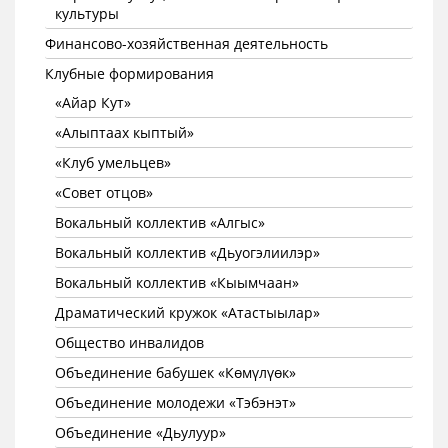
культуры
Финансово-хозяйственная деятельность
Клубные формирования
«Айар Кут»
«Алыптаах кыптый»
«Клуб умельцев»
«Совет отцов»
Вокальный коллектив «Алгыс»
Вокальный коллектив «Дьуогэлиилэр»
Вокальный коллектив «Кыымчаан»
Драматический кружок «Атастыылар»
Общество инвалидов
Объединение бабушек «Көмүлүөк»
Объединение молодежи «Тэбэнэт»
Объединение «Дьулуур»