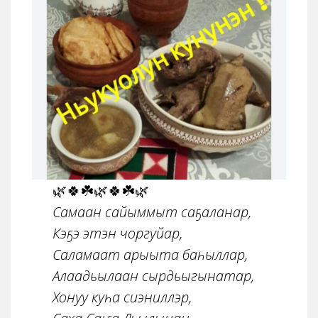
🌿🍀☘️🌿🍀☘️🌿
Самаан сайыммыт саҕаланар,
Кэҕэ этэн чоргуйар,
Саламаат арыыта баһыллар,
Алаадьылаан сырдьыгынатар,
Хонуу куһа сиэниллэр,