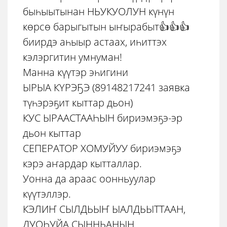
быһыытынан НЬУКУОЛУН күнүн
көрсө барыгытын ыҥырабыт👍👍👍
биирдэ аһыыр астаах, иһиттэх
кэлэргитин умнуман!
Манна күүтэр эһигини
ЫРЫА КҮРЭҔЭ (89148217241 заявка
түһэрэҕит кыттар дьон)
КУС ЫРААСТААҺЫН бириэмэҕэ-эр
дьон кыттар
СЕПЕРАТОР ХОМУЙУУ бириэмэҕэ
кэрэ аҥардар кытталлар.
Уонна да араас оонньуулар
күүтэллэр.
КЭЛИҤ СЫЛДЬЫҤ ЫАЛДЬЫТТААН,
ДУОҺУЙА СЫННЬАНЫН