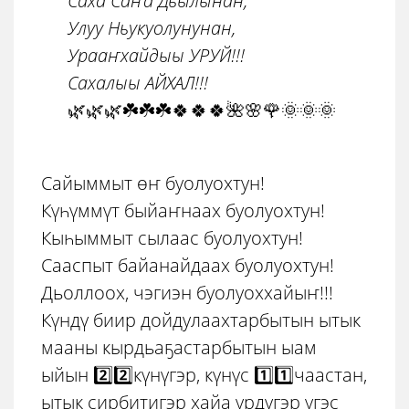
Саха Саҥа Дьылынан,
Улуу Ньукуолунунан,
Урааҥхайдыы УРУЙ!!!
Сахалыы АЙХАЛ!!!
🌿🌿🌿☘️☘️☘️🍀🍀🍀🌺🌸🌹🌞🌞🌞
Сайыммыт өҥ буолуохтун!
Күһүммүт быйаҥнаах буолуохтун!
Кыһыммыт сылаас буолуохтун!
Сааспыт байанайдаах буолуохтун!
Дьоллоох, чэгиэн буолуоххайыҥ!!!
Күндү биир дойдулаахтарбытын ытык
мааны кырдьаҕастарбытын ыам
ыйын 2️⃣2️⃣күнүгэр, күнүс 1️⃣1️⃣чаастан,
ытык сирбитигэр хайа үрдүгэр үгэс