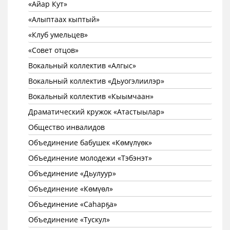
«Айар Кут»
«Алыптаах кыптый»
«Клуб умельцев»
«Совет отцов»
Вокальный коллектив «Алгыс»
Вокальный коллектив «Дьуогэлиилэр»
Вокальный коллектив «Кыымчаан»
Драматический кружок «Атастыылар»
Общество инвалидов
Объединение бабушек «Көмүлүөк»
Объединение молодежи «Тэбэнэт»
Объединение «Дьулуур»
Объединение «Көмүөл»
Объединение «Саhарҕа»
Объединение «Тускул»