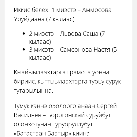
Иккис белех: 1 миэстэ – Аммосова
Уруйдаана (7 кылаас)
2 миэстэ – Львова Саша (7
кылаас)
3 мисэтэ – Самсонова Настя (5
кылаас)
Кыайыылаахтарга грамота уонна
бириис, кыттыылаахтарга туоьу сурук
тутарылынна.
Тумук кэннэ о5олорго анаан Сергей
Васильев – Борогонскай суруйбут
олонхотунан туруоруллубут
«Батастаан Баатыр» киинэ