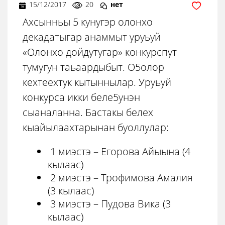
15/12/2017
20
нет
Ахсынньы 5 кунугэр олонхо
декадатыгар анаммыт уруьуй
«Олонхо дойдутугар» конкурспут
тумугун таьаардыбыт. О5олор
кехтеехтук кытыннылар. Уруьуй
конкурса икки беле5унэн
сыаналанна. Бастакы белех
кыайылаахтарынан буоллулар:
1 миэстэ – Егорова Айыына (4
кылаас)
2 миэстэ – Трофимова Амалия
(3 кылаас)
3 миэстэ – Пудова Вика (3
кылаас)