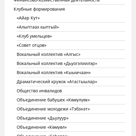
Клубные формирования
«Айар Кут»
«Алыптаах кыптый»
«Клуб умельцев»
«Совет отцов»
Вокальный коллектив «Алгыс»
Вокальный коллектив «Дьуогэлиилэр»
Вокальный коллектив «Кыымчаан»
Драматический кружок «Атастыылар»
Общество инвалидов
Объединение бабушек «Көмүлүөк»
Объединение молодежи «Тэбэнэт»
Объединение «Дьулуур»
Объединение «Көмүөл»