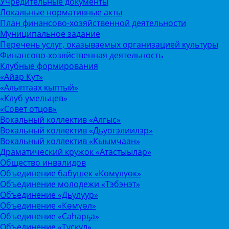
Учредительные документы
Локальные нормативные акты
План финансово-хозяйственной деятельности
Муниципальное задание
Перечень услуг, оказываемых организацией культуры
Финансово-хозяйственная деятельность
Клубные формирования
«Айар Кут»
«Алыптаах кыптый»
«Клуб умельцев»
«Совет отцов»
Вокальный коллектив «Алгыс»
Вокальный коллектив «Дьуогэлиилэр»
Вокальный коллектив «Кыымчаан»
Драматический кружок «Атастыылар»
Общество инвалидов
Объединение бабушек «Көмүлүөк»
Объединение молодежи «Тэбэнэт»
Объединение «Дьулуур»
Объединение «Көмүөл»
Объединение «Саhарҕа»
Объединение «Тускул»