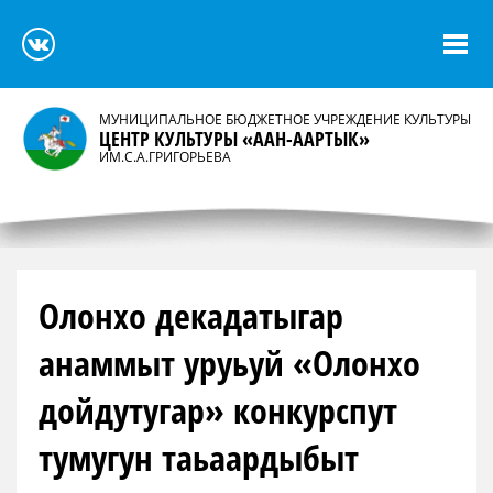
МУНИЦИПАЛЬНОЕ БЮДЖЕТНОЕ УЧРЕЖДЕНИЕ КУЛЬТУРЫ
ЦЕНТР КУЛЬТУРЫ «ААН-ААРТЫК»
ИМ.С.А.ГРИГОРЬЕВА
Олонхо декадатыгар
анаммыт уруьуй «Олонхо
дойдутугар» конкурспут
тумугун таьаардыбыт