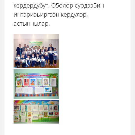
кердердубут. О5олор сурдээ5ин
интэриэьиргээн кердулэр,
астыннылар.