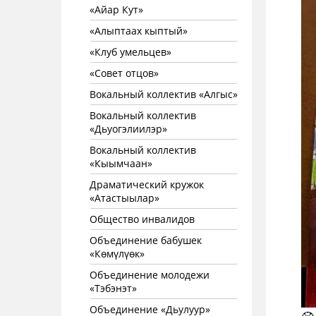
«Айар Кут»
«Алыптаах кыптый»
«Клуб умельцев»
«Совет отцов»
Вокальный коллектив «Алгыс»
Вокальный коллектив
«Дьуогэлиилэр»
Вокальный коллектив
«Кыымчаан»
Драматический кружок
«Атастыылар»
Общество инвалидов
Объединение бабушек
«Көмүлүөк»
Объединение молодежи
«Тэбэнэт»
Объединение «Дьулуур»