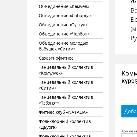
🏵
Объединение «Көмүөл»
Ва
Объединение «Саhарҕа»
Ве
Объединение «Тускул»
(м
Объединение «Чолбон»
Ру
Объединение молодых
бабушек «Ситим»
Сахаэтнофитнес
Танцевальный коллектив
Комм
«Көмүлүөк»
күрэҕ
Танцевальный коллектив
«Ситим»
Танцевальный коллектив
«Тэбэнэт»
Доба
Фитнес клуб «NATALIA»
Фольклорный коллектив
«Дьуогэ»
Коммен
Фольклорный коллектив