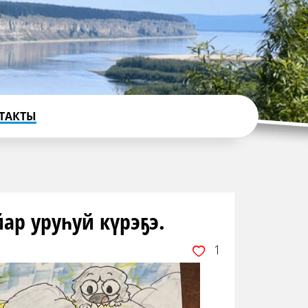
ТАКТЫ
р уруһуй күрэҕэ.
1