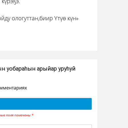
күрэҕэ.
ду ологуттан,биир Үтүө күн»
н уобараһын арыйар уруһуй
омментариях
ные поля помечены
*