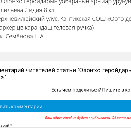
 Олоҥхо геройдарын уобараһын арыйар уруһуй 
сильева Лидия 8 кл.
рхневилюйский улус, Кэнтикская СОШ «Орто дой
аркер,цв.карандаш,гелевая ручка)
к. Семёнова Н.А.
ентарий читателей статьи "Олоҥхо геройдары
э."
Есть чем поделиться? Пишите в к
вить комментарий
Ваш адрес email не будет опубликован.
Обязатель
тарий
*