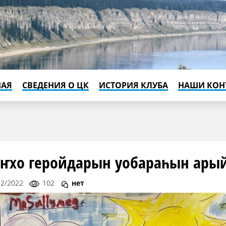
НАЯ
СВЕДЕНИЯ О ЦК
ИСТОРИЯ КЛУБА
НАШИ КОН
ҥхо геройдарын уобараһын арыйа
12/2022
102
нет