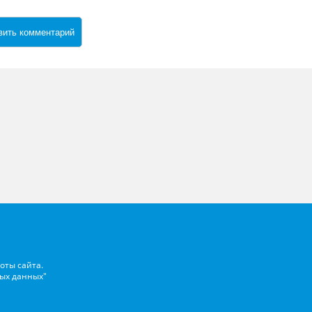
оты сайта.
ых данных"