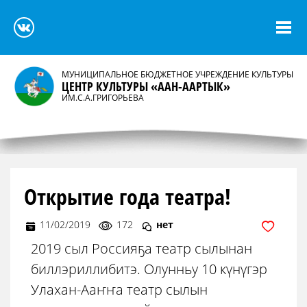
МУНИЦИПАЛЬНОЕ БЮДЖЕТНОЕ УЧРЕЖДЕНИЕ КУЛЬТУРЫ
ЦЕНТР КУЛЬТУРЫ «ААН-ААРТЫК»
ИМ.С.А.ГРИГОРЬЕВА
Открытие года театра!
11/02/2019
172
нет
2019 сыл Россияҕа театр сылынан
биллэриллибитэ. Олунньу 10 күнүгэр
Улахан-Ааҥҥа театр сылын