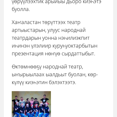
үөрүүлээхтик арыйыы дьоро киэһэтэ
буолла.
Хаҥаластан төрүттээх театр
артыыстарын, улуус народнай
театрдарын уонна нэһилиэкпит
иһинэн үлэлиир куруһуоктарбытын
презентация нөҥүө сырдаттыбыт.
Өктөмнөөҕү народнай театр,
ыҥырыылаах ыалдьыт буолан, көр-
күлүү киэһэтин бэлэхтээтэ.