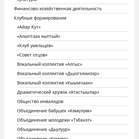
Финансово-хозяйственная деятельность
Клубные формирования
«Айар Кут»
«Алыптаах кыптый»
«Клуб умельцев»
«Совет отцов»
Вокальный коллектив «Алгыс»
Вокальный коллектив «Дьуогэлиилэр»
Вокальный коллектив «Кыымчаан»
Драматический кружок «Атастыылар»
Общество инвалидов
Объединение бабушек «Көмүлүөк»
Объединение молодежи «Тэбэнэт»
Объединение «Дьулуур»
Объединение «Көмүөл»