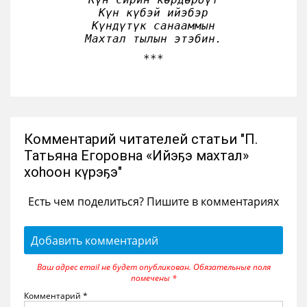
Күн күбэй ийэбэр

Күндүтүк санааммын

Махтал тылын этэбин.
Комментарий читателей статьи "П.
Татьяна Егоровна «Ийэҕэ махтал»
хоһоон күрэҕэ"
Есть чем поделиться? Пишите в комментариях
Добавить комментарий
Ваш адрес email не будет опубликован.
Обязательные поля
помечены
*
Комментарий
*