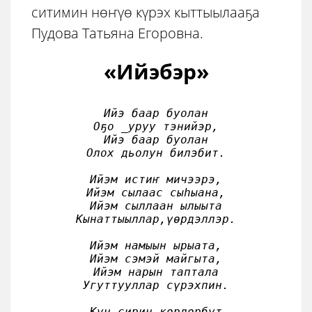
ситимин нөҥүө күрэх кыттыылааҕа
Пудова Татьяна Егоровна.
«Ийэбэр»
Ийэ баар буолан

Оҕо _уруу тэнийэр,

Ийэ баар буолан

Олох дьолун билэбит.

Ийэм истиҥ мичээрэ,

Ийэм сылаас сыһыана,

Ийэм сыллаан ылыыта

Кынаттыыллар,үөрдэллэр.

Ийэм намыын ырыата,

Ийэм сэмэй майгыта,

Ийэм нарын таптала

Угуттууллар сүрэхпин.

Күн сирин көрдөрбүт
