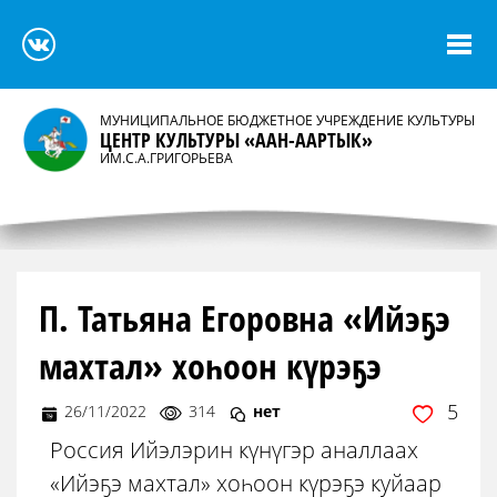
МУНИЦИПАЛЬНОЕ БЮДЖЕТНОЕ УЧРЕЖДЕНИЕ КУЛЬТУРЫ
ЦЕНТР КУЛЬТУРЫ «ААН-ААРТЫК»
ИМ.С.А.ГРИГОРЬЕВА
П. Татьяна Егоровна «Ийэҕэ
махтал» хоһоон күрэҕэ
5
26/11/2022
314
нет
Россия Ийэлэрин күнүгэр аналлаах
«Ийэҕэ махтал» хоһоон күрэҕэ куйаар